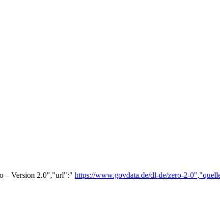
o – Version 2.0","url":"
https://www.govdata.de/dl-de/zero-2-0","quell