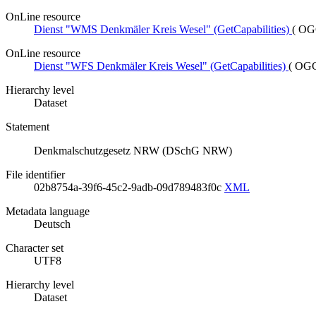
OnLine resource
Dienst "WMS Denkmäler Kreis Wesel" (GetCapabilities)
(
OGC
OnLine resource
Dienst "WFS Denkmäler Kreis Wesel" (GetCapabilities)
(
OGC
Hierarchy level
Dataset
Statement
Denkmalschutzgesetz NRW (DSchG NRW)
File identifier
02b8754a-39f6-45c2-9adb-09d789483f0c
XML
Metadata language
Deutsch
Character set
UTF8
Hierarchy level
Dataset