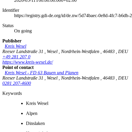
2026-05-11T00:00:00.000+02:00
Identifier
https://registry.gdi-de.org/id/de.nw/5d74baec-0e8d-4fc7-b6db
Status
On going
Publisher
Kreis Wesel
Reeser Landstraße 31
,
Wesel
,
Nordrhein-Westfalen
,
46483
,
DEU
+49 281 207 0
https://www.kreis-wesel.de/
Point of contact
Kreis Wesel - FD 63 Bauen und Planen
Reeser Landstraße 31
,
Wesel
,
Nordrhein-Westfalen
,
46483
,
DEU
0281 207-4600
Keywords
Kreis Wesel
Alpen
Dinslaken