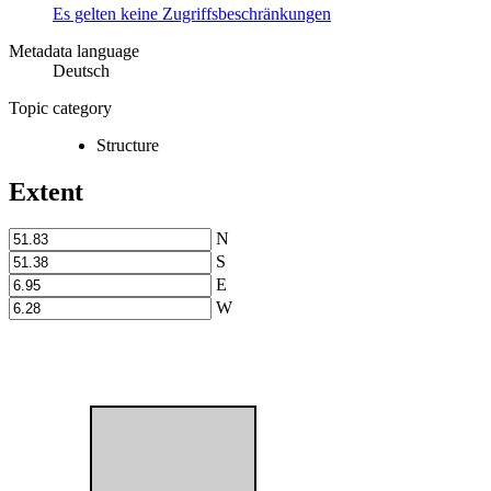
Es gelten keine Zugriffsbeschränkungen
Metadata language
Deutsch
Topic category
Structure
Extent
N
S
E
W