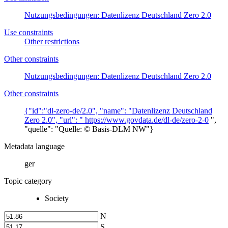
Nutzungsbedingungen: Datenlizenz Deutschland Zero 2.0
Use constraints
Other restrictions
Other constraints
Nutzungsbedingungen: Datenlizenz Deutschland Zero 2.0
Other constraints
{"id":"dl-zero-de/2.0", "name": "Datenlizenz Deutschland
Zero 2.0", "url": "
https://www.govdata.de/dl-de/zero-2-0
",
"quelle": "Quelle: © Basis-DLM NW"}
Metadata language
ger
Topic category
Society
N
S