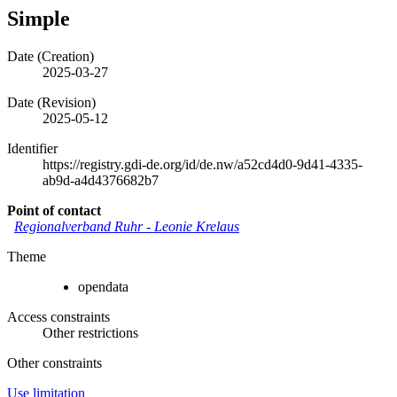
Simple
Date (Creation)
2025-03-27
Date (Revision)
2025-05-12
Identifier
https://registry.gdi-de.org/id/de.nw/a52cd4d0-9d41-4335-
ab9d-a4d4376682b7
Point of contact
Regionalverband Ruhr
-
Leonie Krelaus
Theme
opendata
Access constraints
Other restrictions
Other constraints
Use limitation