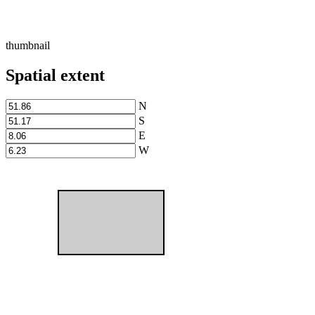
thumbnail
Spatial extent
N
S
E
W