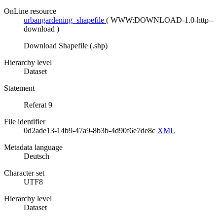
OnLine resource
urbangardening_shapefile
(
WWW:DOWNLOAD-1.0-http--
download
)
Download Shapefile (.shp)
Hierarchy level
Dataset
Statement
Referat 9
File identifier
0d2ade13-14b9-47a9-8b3b-4d90f6e7de8c
XML
Metadata language
Deutsch
Character set
UTF8
Hierarchy level
Dataset