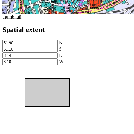
thumbnail
Spatial extent
N
S
E
W