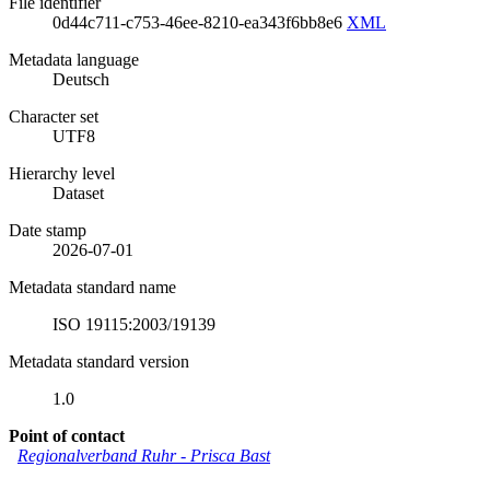
File identifier
0d44c711-c753-46ee-8210-ea343f6bb8e6
XML
Metadata language
Deutsch
Character set
UTF8
Hierarchy level
Dataset
Date stamp
2026-07-01
Metadata standard name
ISO 19115:2003/19139
Metadata standard version
1.0
Point of contact
Regionalverband Ruhr
-
Prisca Bast