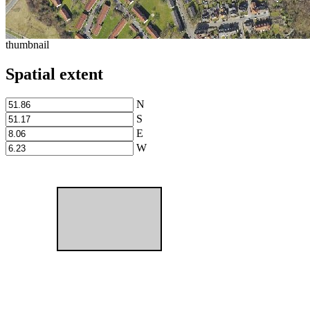
thumbnail
Spatial extent
N
S
E
W