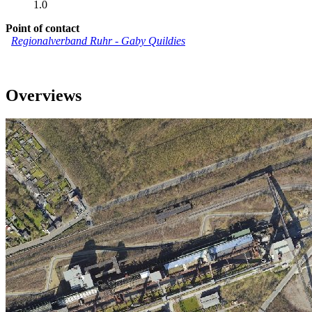
1.0
Point of contact
Regionalverband Ruhr
-
Gaby Quildies
Overviews