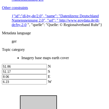
Other constraints
{"id":"dl-by-de/2.0", "name": "Datenlizenz Deutschland
Namensnennung 2.0", "url": "
http://www.govdata.de/dl-
de/by-2-0
", "quelle": "Quelle: © Regionalverband Ruhr"}
Metadata language
ger
Topic category
Imagery base maps earth cover
N
S
E
W