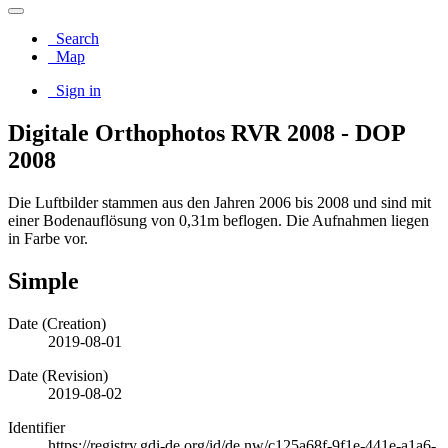
Search
Map
Sign in
Digitale Orthophotos RVR 2008 - DOP
2008
Die Luftbilder stammen aus den Jahren 2006 bis 2008 und sind mit
einer Bodenauflösung von 0,31m beflogen. Die Aufnahmen liegen
in Farbe vor.
Simple
Date (Creation)
2019-08-01
Date (Revision)
2019-08-02
Identifier
https://registry.gdi-de.org/id/de.nw/c125a68f-9f1e-441e-a1a6-