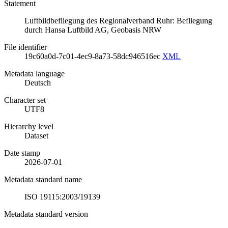
Statement
Luftbildbefliegung des Regionalverband Ruhr: Befliegung
durch Hansa Luftbild AG, Geobasis NRW
File identifier
19c60a0d-7c01-4ec9-8a73-58dc946516ec
XML
Metadata language
Deutsch
Character set
UTF8
Hierarchy level
Dataset
Date stamp
2026-07-01
Metadata standard name
ISO 19115:2003/19139
Metadata standard version