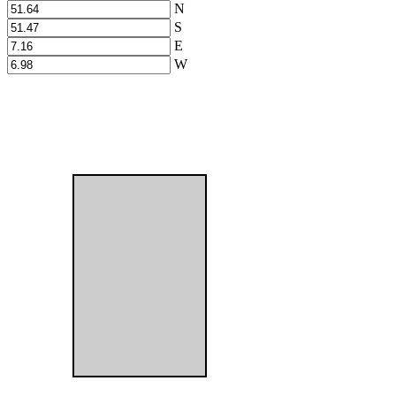
N
S
E
W