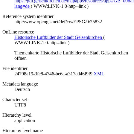
https://gdi.gelsenkirchen.de/mapapps/resources/apps/GB_006/i
lang=de
(
WWW:LINK-1.0-http--link
)
Reference system identifier
http://www.opengis.net/def/crs/EPSG/0/25832
OnLine resource
Historische Luftbilder der Stadt Gelsenkirchen
(
WWW:LINK-1.0-http--link
)
Themenkarte Historische Luftbilder der Stadt Gelsenkirchen
öffnen
File identifier
24798a19-3fe8-4746-be6a-a317cd46f9f9
XML
Metadata language
Deutsch
Character set
UTF8
Hierarchy level
application
Hierarchy level name