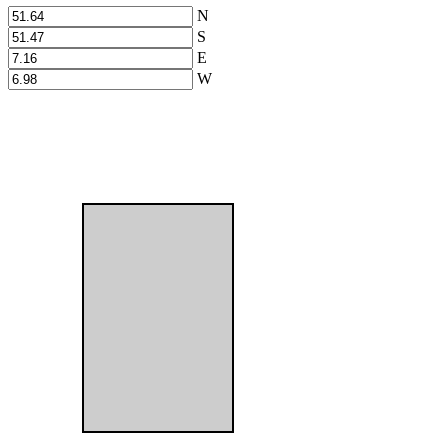
N
S
E
W