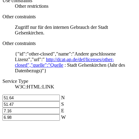
Use constraints
Other restrictions
Other constraints
Zugriff nur für den internen Gebrauch der Stadt
Gelsenkirchen.
Other constraints
{"id":"other-closed","name":"Andere geschlossene
Lizenz","url":"
http://dcat-ap.de/def/licenses/other-
closed","quelle":"Quelle
: Stadt Gelsenkirchen (Jahr des
Datenbezugs)"}
Service Type
W3C:HTML:LINK
N
S
E
W