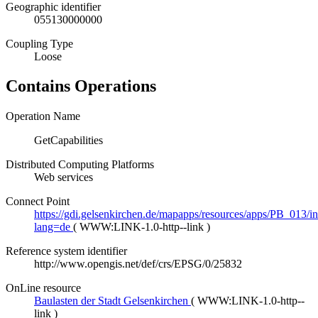
Geographic identifier
055130000000
Coupling Type
Loose
Contains Operations
Operation Name
GetCapabilities
Distributed Computing Platforms
Web services
Connect Point
https://gdi.gelsenkirchen.de/mapapps/resources/apps/PB_013/i
lang=de
(
WWW:LINK-1.0-http--link
)
Reference system identifier
http://www.opengis.net/def/crs/EPSG/0/25832
OnLine resource
Baulasten der Stadt Gelsenkirchen
(
WWW:LINK-1.0-http--
link
)