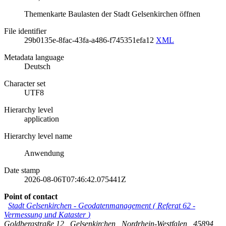
Themenkarte Baulasten der Stadt Gelsenkirchen öffnen
File identifier
29b0135e-8fac-43fa-a486-f745351efa12
XML
Metadata language
Deutsch
Character set
UTF8
Hierarchy level
application
Hierarchy level name
Anwendung
Date stamp
2026-08-06T07:46:42.075441Z
Point of contact
Stadt Gelsenkirchen
-
Geodatenmanagement
(
Referat 62 -
Vermessung und Kataster
)
Goldbergstraße 12
,
Gelsenkirchen
,
Nordrhein-Westfalen
,
45894
,