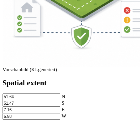
Vorschaubild (KI-generiert)
Spatial extent
N
S
E
W