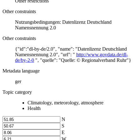
Other restrictions
Other constraints
Nutzungsbedingungen: Datenlizenz Deutschland
Namensnennung 2.0
Other constraints
{"id":"dl-by-de/2.0", "name": "Datenlizenz Deutschland
Namensnennung 2.0", "url": "
http://www.govdata.de/dl-
de/by-2-0
", "quelle": "Quelle: © Regionalverband Ruhr"}
Metadata language
ger
Topic category
Climatology, meteorology, atmosphere
Health
N
S
E
W