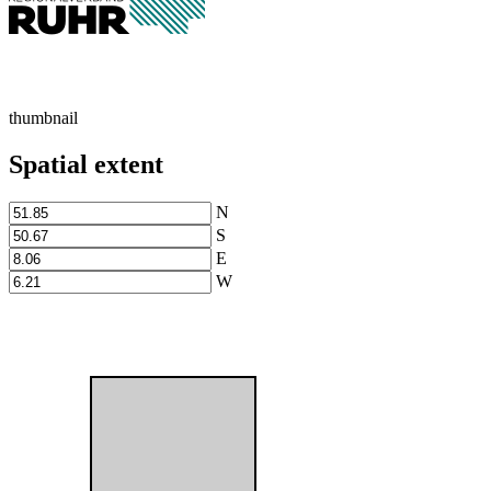
thumbnail
Spatial extent
N
S
E
W