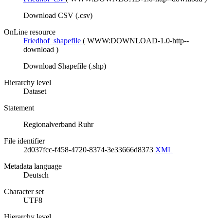
Download CSV (.csv)
OnLine resource
Friedhof_shapefile
(
WWW:DOWNLOAD-1.0-http--
download
)
Download Shapefile (.shp)
Hierarchy level
Dataset
Statement
Regionalverband Ruhr
File identifier
2d037fcc-f458-4720-8374-3e33666d8373
XML
Metadata language
Deutsch
Character set
UTF8
Hierarchy level