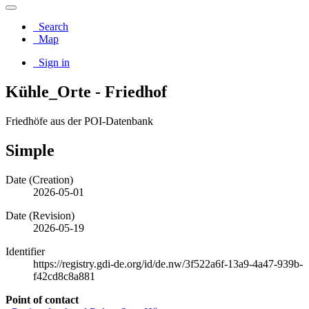
Search
Map
Sign in
Kühle_Orte - Friedhof
Friedhöfe aus der POI-Datenbank
Simple
Date (Creation)
2026-05-01
Date (Revision)
2026-05-19
Identifier
https://registry.gdi-de.org/id/de.nw/3f522a6f-13a9-4a47-939b-
f42cd8c8a881
Point of contact