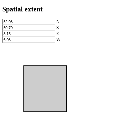
Spatial extent
N
S
E
W