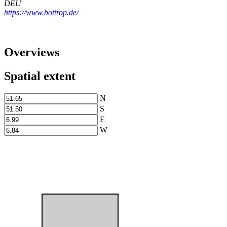
DEU
https://www.bottrop.de/
Overviews
Spatial extent
N
S
E
W