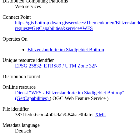
Distributed Computing Platforms
Web services
Connect Point
https://gis.bottrop.de/arcgis/services/Themenkarten/Blitzerst
request=GetCapabilities&service=WFS
Operates On
Blitzerstandorte im Stadtgebiet Bottrop
Unique resource identifier
EPSG 25832: ETRS89 / UTM Zone 32N
Distribution format
OnLine resource
Dienst "WFS - Blitzerstandorte im Stadtgebiet Bottrop"
(GetCapabilities)
(
OGC Web Feature Service
)
File identifier
3871fede-6c5c-4b0f-9a59-84bae9bfafef
XML
Metadata language
Deutsch