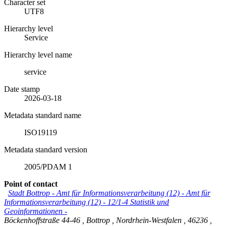
Character set
UTF8
Hierarchy level
Service
Hierarchy level name
service
Date stamp
2026-03-18
Metadata standard name
ISO19119
Metadata standard version
2005/PDAM 1
Point of contact
Stadt Bottrop - Amt für Informationsverarbeitung (12)
-
Amt für
Informationsverarbeitung (12) - 12/1-4 Statistik und
Geoinformationen -
Böckenhoffstraße 44-46
,
Bottrop
,
Nordrhein-Westfalen
,
46236
,