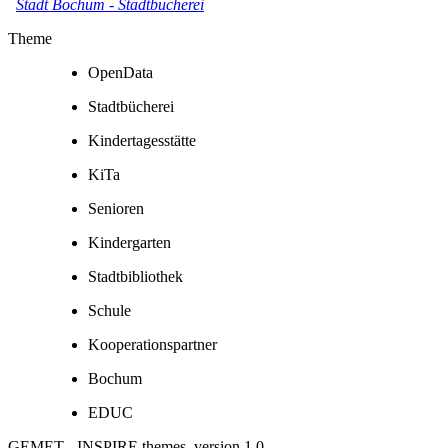
Stadt Bochum
-
Stadtbücherei
Theme
OpenData
Stadtbücherei
Kindertagesstätte
KiTa
Senioren
Kindergarten
Stadtbibliothek
Schule
Kooperationspartner
Bochum
EDUC
GEMET - INSPIRE themes, version 1.0