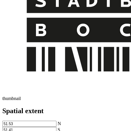
thumbnail
Spatial extent
N
S