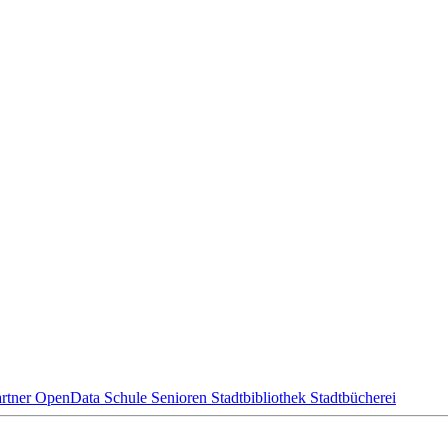
rtner
OpenData
Schule
Senioren
Stadtbibliothek
Stadtbücherei