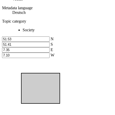
Metadata language
Deutsch
Topic category
Society
N
S
E
W