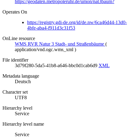
https://geodaten.metropoleruhr.de/umon/nat3baum?
Operates On
https://registry.gdi-de.org/id/de.nw/6ca46d44-13d0-
4bfe-aba4-f911d3c31f53
OnLine resource
WMS RVR Natur 3 Stadt- und Straßenbäume
(
application/vnd.ogc.wms_xml
)
File identifier
3d79f280-5da5-41b8-a646-bbc0d1cab6d9
XML
Metadata language
Deutsch
Character set
UTF8
Hierarchy level
Service
Hierarchy level name
Service