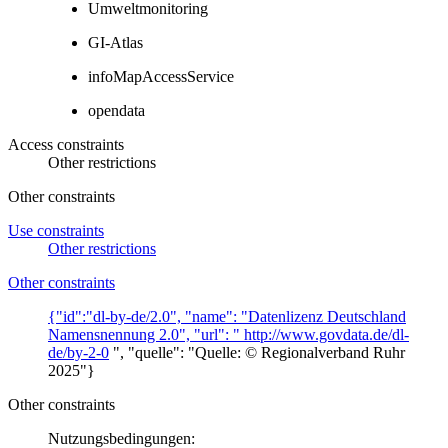
Umweltmonitoring
GI-Atlas
infoMapAccessService
opendata
Access constraints
Other restrictions
Other constraints
Use constraints
Other restrictions
Other constraints
{"id":"dl-by-de/2.0", "name": "Datenlizenz Deutschland
Namensnennung 2.0", "url": "
http://www.govdata.de/dl-
de/by-2-0
", "quelle": "Quelle: © Regionalverband Ruhr
2025"}
Other constraints
Nutzungsbedingungen: