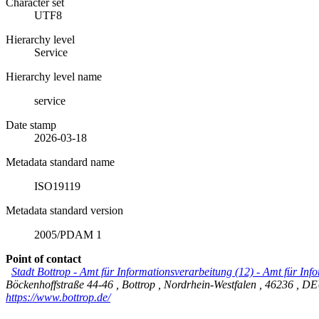
Character set
UTF8
Hierarchy level
Service
Hierarchy level name
service
Date stamp
2026-03-18
Metadata standard name
ISO19119
Metadata standard version
2005/PDAM 1
Point of contact
Stadt Bottrop - Amt für Informationsverarbeitung (12)
-
Amt für Info
Böckenhoffstraße 44-46
,
Bottrop
,
Nordrhein-Westfalen
,
46236
,
DE
https://www.bottrop.de/