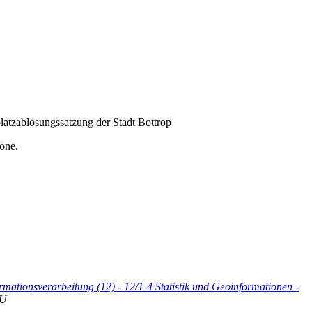
atzablösungssatzung der Stadt Bottrop
one.
rmationsverarbeitung (12) - 12/1-4 Statistik und Geoinformationen -
U