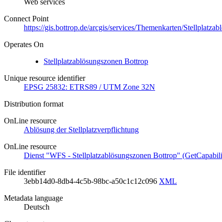
Web services
Connect Point
https://gis.bottrop.de/arcgis/services/Themenkarten/Stellpl
Operates On
Stellplatzablösungszonen Bottrop
Unique resource identifier
EPSG 25832: ETRS89 / UTM Zone 32N
Distribution format
OnLine resource
Ablösung der Stellplatzverpflichtung
OnLine resource
Dienst "WFS - Stellplatzablösungszonen Bottrop" (GetCapabili
File identifier
3ebb14d0-8db4-4c5b-98bc-a50c1c12c096
XML
Metadata language
Deutsch