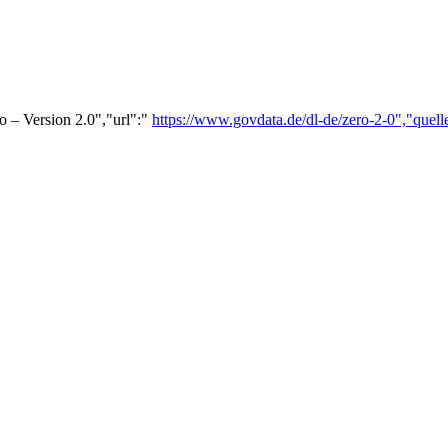
o – Version 2.0","url":"
https://www.govdata.de/dl-de/zero-2-0","quell