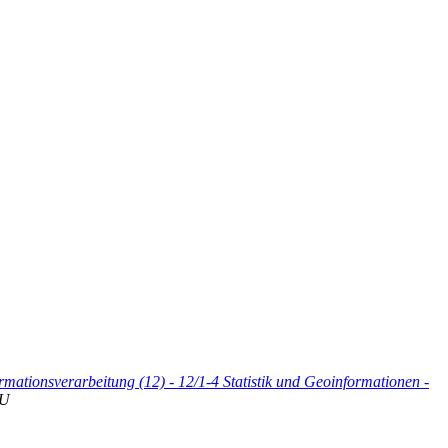
rmationsverarbeitung (12) - 12/1-4 Statistik und Geoinformationen -
U