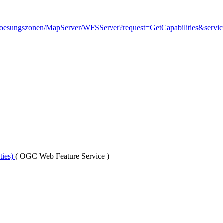
atzabloesungszonen/MapServer/WFSServer?request=GetCapabilities&ser
ties)
(
OGC Web Feature Service
)