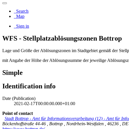
Search
Map
Sign in
WFS - Stellplatzablösungszonen Bottrop
Lage und Größe der Ablösungszonen im Stadtgebiet gemäß der Stellpl
mit Angabe der Höhe der Ablösungssumme der jeweilige Ablösungsz
Simple
Identification info
Date (Publication)
2021-02-17T00:00:00.000+01:00
Point of contact
Stadt Bottrop - Amt für Informationsverarbeitung (12)
-
Amt für Info
Böckenhoffstraße 44-46
,
Bottrop
,
Nordrhein-Westfalen
,
46236
,
DE
https://www.bottrop.de/