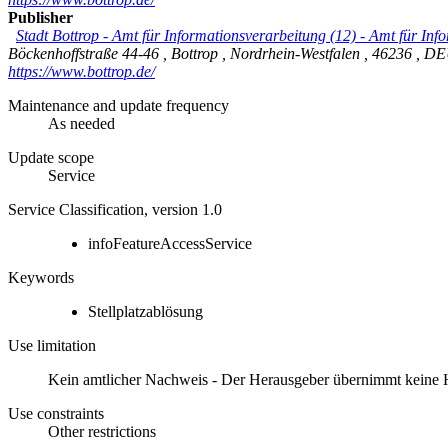
Publisher
Stadt Bottrop - Amt für Informationsverarbeitung (12)
-
Amt für Info
Böckenhoffstraße 44-46
,
Bottrop
,
Nordrhein-Westfalen
,
46236
,
DE
https://www.bottrop.de/
Maintenance and update frequency
As needed
Update scope
Service
Service Classification, version 1.0
infoFeatureAccessService
Keywords
Stellplatzablösung
Use limitation
Kein amtlicher Nachweis - Der Herausgeber übernimmt keine Haft
Use constraints
Other restrictions