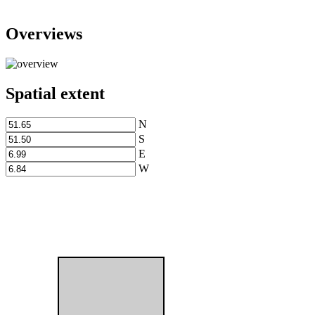
Overviews
Spatial extent
N
S
E
W