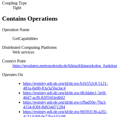
Coupling Type
Tight
Contains Operations
Operation Name
GetCapabilities
Distributed Computing Platforms
Web services
Connect Point
https://geodaten.metropoleruhr.de/klima/klimaoekolog_funktio
Operates On
https://registry.gdi-de.org/id/de.nw/b1b552c8-5121-
481a-8a90-83a3a56a3ac4
https://registry.gdi-de.org/id/de.nw/db3dabe1-5e0f-
46d7-acf8-8205f43edb02
https://registry.gdi-de.org/id/de.nw/cf9ad50e-70a3-
4154-830f-fbf634d71284
https://registry.gdi-de.org/id/de.nw/06593136-a2f2-
4c32-b30f-0e72ba1d2c08