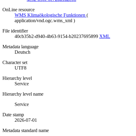
OnLine resource
WMS Klimaökologische Funktionen
(
application/vnd.ogc.wms_xml
)
File identifier
40cb35b2-d940-4b63-9154-b20237695899
XML
Metadata language
Deutsch
Character set
UTF8
Hierarchy level
Service
Hierarchy level name
Service
Date stamp
2026-07-01
Metadata standard name