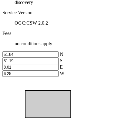
discovery
Service Version
OGC:CSW 2.0.2
Fees
no conditions apply
N
S
E
W