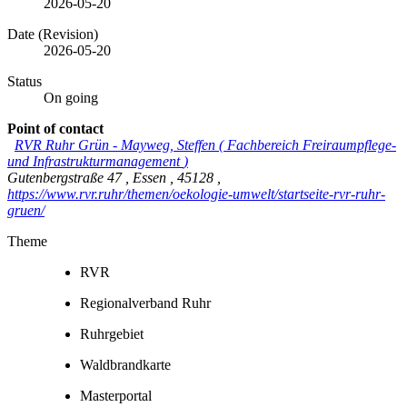
2026-05-20
Date (Revision)
2026-05-20
Status
On going
Point of contact
RVR Ruhr Grün
-
Mayweg, Steffen
(
Fachbereich Freiraumpflege-
und Infrastrukturmanagement
)
Gutenbergstraße 47
,
Essen
,
45128
,
https://www.rvr.ruhr/themen/oekologie-umwelt/startseite-rvr-ruhr-
gruen/
Theme
RVR
Regionalverband Ruhr
Ruhrgebiet
Waldbrandkarte
Masterportal