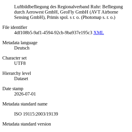
Luftbildbefliegung des Regionalverband Ruhr: Befliegung
durch Aerowest GmbH, GeoFly GmbH (AVT Airborne
Sensing GmbH), Primis spol. s r. o. (Photomap s. r. o.)
File identifier
4df108b5-9af1-4594-92cb-9ba937e195c3
XML
Metadata language
Deutsch
Character set
UTF8
Hierarchy level
Dataset
Date stamp
2026-07-01
Metadata standard name
ISO 19115:2003/19139
Metadata standard version