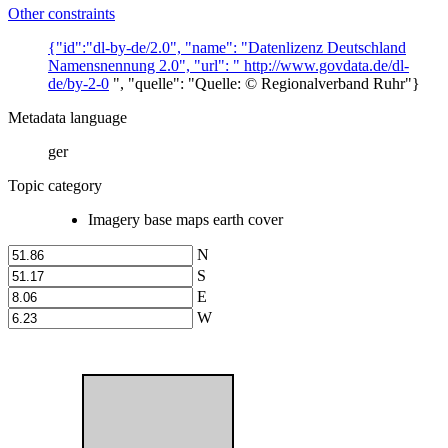
Other constraints
{"id":"dl-by-de/2.0", "name": "Datenlizenz Deutschland
Namensnennung 2.0", "url": "
http://www.govdata.de/dl-
de/by-2-0
", "quelle": "Quelle: © Regionalverband Ruhr"}
Metadata language
ger
Topic category
Imagery base maps earth cover
N
S
E
W