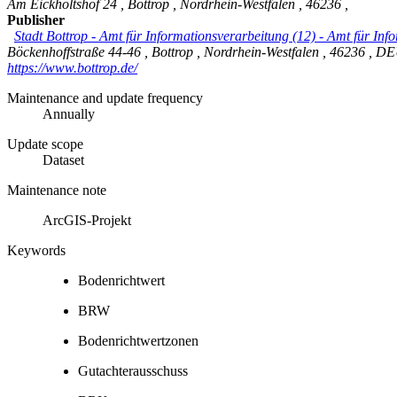
Am Eickholtshof 24
,
Bottrop
,
Nordrhein-Westfalen
,
46236
,
Publisher
Stadt Bottrop - Amt für Informationsverarbeitung (12)
-
Amt für Info
Böckenhoffstraße 44-46
,
Bottrop
,
Nordrhein-Westfalen
,
46236
,
DE
https://www.bottrop.de/
Maintenance and update frequency
Annually
Update scope
Dataset
Maintenance note
ArcGIS-Projekt
Keywords
Bodenrichtwert
BRW
Bodenrichtwertzonen
Gutachterausschuss