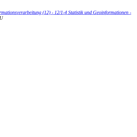
rmationsverarbeitung (12) - 12/1-4 Statistik und Geoinformationen -
U