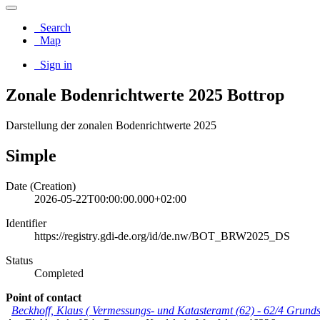
Search
Map
Sign in
Zonale Bodenrichtwerte 2025 Bottrop
Darstellung der zonalen Bodenrichtwerte 2025
Simple
Date (Creation)
2026-05-22T00:00:00.000+02:00
Identifier
https://registry.gdi-de.org/id/de.nw/BOT_BRW2025_DS
Status
Completed
Point of contact
Beckhoff, Klaus
(
Vermessungs- und Katasteramt (62) - 62/4 Grund