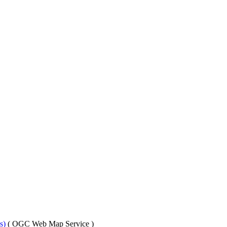
es)
(
OGC Web Map Service
)