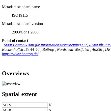
Metadata standard name
ISO19115
Metadata standard version
2003/Cor.1:2006
Point of contact
Stadt Bottrop - Amt für Informationsverarbeitung (12)
-
Amt für Info
Böckenhoffstraße 44-46
,
Bottrop
,
Nordrhein-Westfalen
,
46236
,
DE
https://www.bottrop.de/
Overviews
Spatial extent
N
S