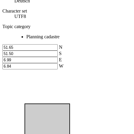
Deutsch
Character set
UTF8
Topic category
Planning cadastre
N
S
E
W