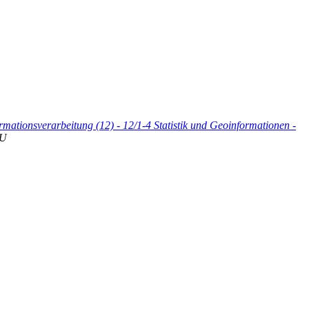
rmationsverarbeitung (12) - 12/1-4 Statistik und Geoinformationen -
U