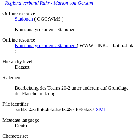
Regionalverband Ruhr
-
Marion von Gersum
OnLine resource
Stationen
(
OGC:WMS
)
Klimaanalysekarten - Stationen
OnLine resource
Klimaanalysekarten - Stationen
(
WWW:LINK-1.0-http--link
)
Hierarchy level
Dataset
Statement
Bearbeitung des Teams 20-2 unter anderem auf Grundlage
der Flaechennutzung
File identifier
5add814e-dfb6-4cfa-ba0e-48eaf090da87
XML
Metadata language
Deutsch
Character set