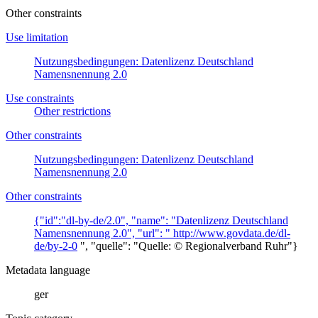
Other constraints
Use limitation
Nutzungsbedingungen: Datenlizenz Deutschland
Namensnennung 2.0
Use constraints
Other restrictions
Other constraints
Nutzungsbedingungen: Datenlizenz Deutschland
Namensnennung 2.0
Other constraints
{"id":"dl-by-de/2.0", "name": "Datenlizenz Deutschland
Namensnennung 2.0", "url": "
http://www.govdata.de/dl-
de/by-2-0
", "quelle": "Quelle: © Regionalverband Ruhr"}
Metadata language
ger