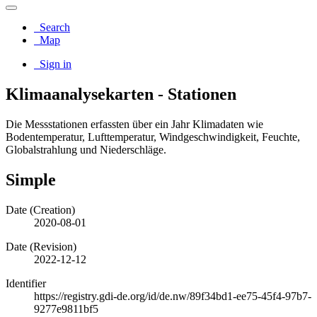
Search
Map
Sign in
Klimaanalysekarten - Stationen
Die Messstationen erfassten über ein Jahr Klimadaten wie
Bodentemperatur, Lufttemperatur, Windgeschwindigkeit, Feuchte,
Globalstrahlung und Niederschläge.
Simple
Date (Creation)
2020-08-01
Date (Revision)
2022-12-12
Identifier
https://registry.gdi-de.org/id/de.nw/89f34bd1-ee75-45f4-97b7-
9277e9811bf5