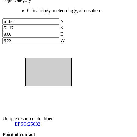
Topic category
Climatology, meteorology, atmosphere
N
S
E
W
Unique resource identifier
EPSG:25832
Point of contact