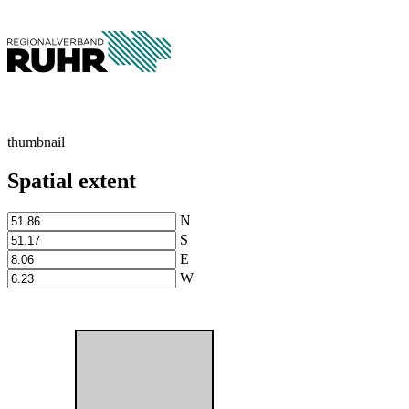
thumbnail
Spatial extent
N
S
E
W