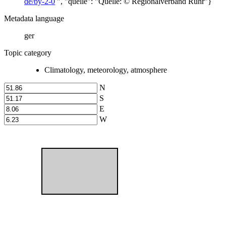
de/by-2-0
", "quelle": "Quelle: © Regionalverband Ruhr"}
Metadata language
ger
Topic category
Climatology, meteorology, atmosphere
N
S
E
W