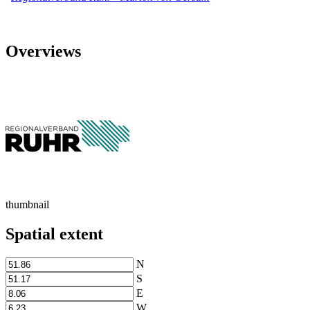
Overviews
thumbnail
Spatial extent
N
S
E
W