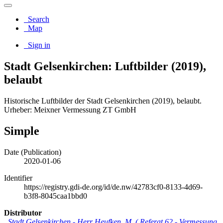
Search
Map
Sign in
Stadt Gelsenkirchen: Luftbilder (2019),
belaubt
Historische Luftbilder der Stadt Gelsenkirchen (2019), belaubt.
Urheber: Meixner Vermessung ZT GmbH
Simple
Date (Publication)
2020-01-06
Identifier
https://registry.gdi-de.org/id/de.nw/42783cf0-8133-4d69-
b3f8-8045caa1bbd0
Distributor
Stadt Gelsenkirchen
-
Herr Heufken, M.
(
Referat 62 - Vermessung