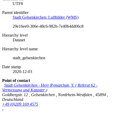
UTF8
Parent identifier
Stadt Gelsenkirchen: Luftbilder (WMS)
29e16ee0-306e-48c6-982b-7e40b4dd06c8
Hierarchy level
Dataset
Hierarchy level name
stadt_gelsenkirchen
Date stamp
2020-12-03
Point of contact
Stadt Gelsenkirchen
-
Herr Rymarchuk, Y.
(
Referat 62 -
Vermessung und Kataster
)
Goldbergstr. 12
,
Gelsenkirchen
,
Nordrhein-Westfalen
,
45894
,
Deutschland
+49 (0)209 169 4575
-