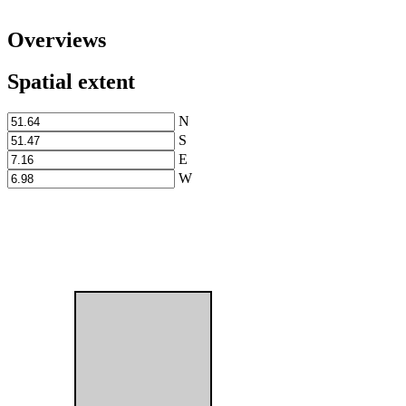
Overviews
Spatial extent
N
S
E
W