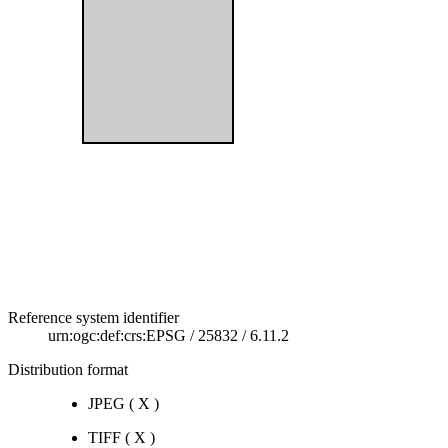
Reference system identifier
urn:ogc:def:crs:EPSG
/
25832
/
6.11.2
Distribution format
JPEG
(
X
)
TIFF
(
X
)