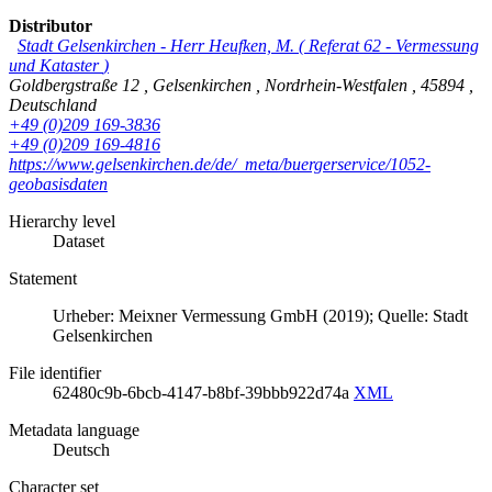
Distributor
Stadt Gelsenkirchen
-
Herr Heufken, M.
(
Referat 62 - Vermessung
und Kataster
)
Goldbergstraße 12
,
Gelsenkirchen
,
Nordrhein-Westfalen
,
45894
,
Deutschland
+49 (0)209 169-3836
+49 (0)209 169-4816
https://www.gelsenkirchen.de/de/_meta/buergerservice/1052-
geobasisdaten
Hierarchy level
Dataset
Statement
Urheber: Meixner Vermessung GmbH (2019); Quelle: Stadt
Gelsenkirchen
File identifier
62480c9b-6bcb-4147-b8bf-39bbb922d74a
XML
Metadata language
Deutsch
Character set