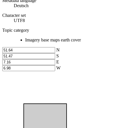
Metadata language
Deutsch
Character set
UTF8
Topic category
Imagery base maps earth cover
N
S
E
W