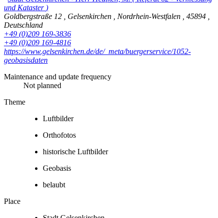
und Kataster
)
Goldbergstraße 12
,
Gelsenkirchen
,
Nordrhein-Westfalen
,
45894
,
Deutschland
+49 (0)209 169-3836
+49 (0)209 169-4816
https://www.gelsenkirchen.de/de/_meta/buergerservice/1052-
geobasisdaten
Maintenance and update frequency
Not planned
Theme
Luftbilder
Orthofotos
historische Luftbilder
Geobasis
belaubt
Place
Stadt Gelsenkirchen