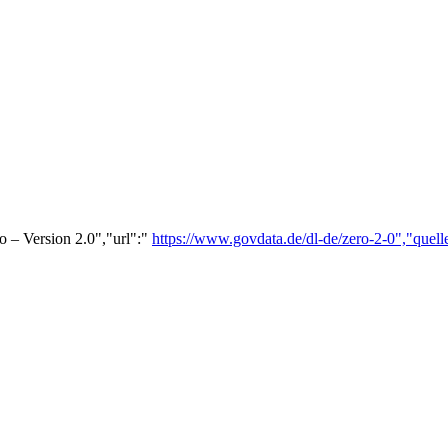
o – Version 2.0","url":"
https://www.govdata.de/dl-de/zero-2-0","quell