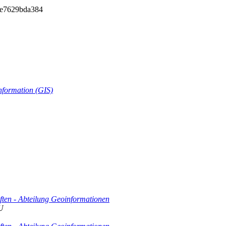
-5e7629bda384
nformation (GIS)
ften - Abteilung Geoinformationen
U