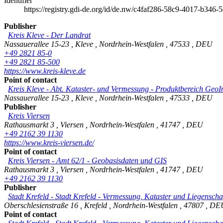
Identifier
https://registry.gdi-de.org/id/de.nw/c4faf286-58c9-4017-b346
Publisher
Kreis Kleve - Der Landrat
Nassauerallee 15-23
,
Kleve
,
Nordrhein-Westfalen
,
47533
,
DEU
+49 2821 85-0
+49 2821 85-500
https://www.kreis-kleve.de
Point of contact
Kreis Kleve - Abt. Kataster- und Vermessung - Produktbereich GeoI
Nassauerallee 15-23
,
Kleve
,
Nordrhein-Westfalen
,
47533
,
DEU
Publisher
Kreis Viersen
Rathausmarkt 3
,
Viersen
,
Nordrhein-Westfalen
,
41747
,
DEU
+49 2162 39 1130
https://www.kreis-viersen.de/
Point of contact
Kreis Viersen - Amt 62/1 - Geobasisdaten und GIS
Rathausmarkt 3
,
Viersen
,
Nordrhein-Westfalen
,
41747
,
DEU
+49 2162 39 1130
Publisher
Stadt Krefeld
-
Stadt Krefeld - Vermessung, Kataster und Liegenscha
Oberschlesienstraße 16
,
Krefeld
,
Nordrhein-Westfalen
,
47807
,
DE
Point of contact