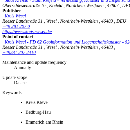
Stadt Krefeld
-
Stadt Krefeld - Vermessung, Kataster und Liegenscha
Oberschlesienstraße 16
,
Krefeld
,
Nordrhein-Westfalen
,
47807
,
DE
Publisher
Kreis Wesel
Reeser Landstraße 31
,
Wesel
,
Nordrhein-Westfalen
,
46483
,
DEU
+49 281 207 0
https://www.kreis-wesel.de/
Point of contact
Kreis Wesel - FD 62 Geoinformation und Liegenschaftskataster - 6
Reeser Landstraße 31
,
Wesel
,
Nordrhein-Westfalen
,
46483
,
+49281 207 2410
Maintenance and update frequency
Annually
Update scope
Dataset
Keywords
Kreis Kleve
Bedburg-Hau
Emmerich am Rhein