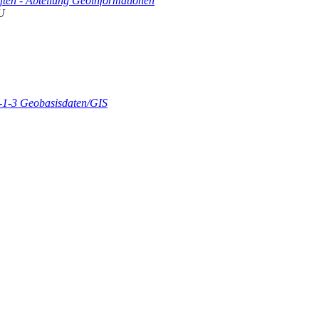
ften - Abteilung Geoinformationen
U
2-1-3 Geobasisdaten/GIS