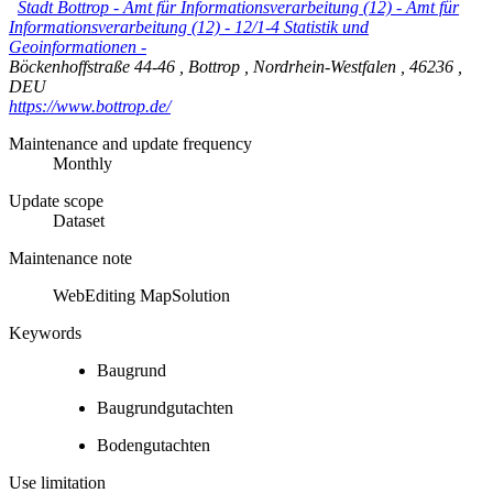
Stadt Bottrop - Amt für Informationsverarbeitung (12)
-
Amt für
Informationsverarbeitung (12) - 12/1-4 Statistik und
Geoinformationen -
Böckenhoffstraße 44-46
,
Bottrop
,
Nordrhein-Westfalen
,
46236
,
DEU
https://www.bottrop.de/
Maintenance and update frequency
Monthly
Update scope
Dataset
Maintenance note
WebEditing MapSolution
Keywords
Baugrund
Baugrundgutachten
Bodengutachten
Use limitation