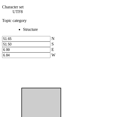
Character set
UTF8
Topic category
Structure
N
S
E
W