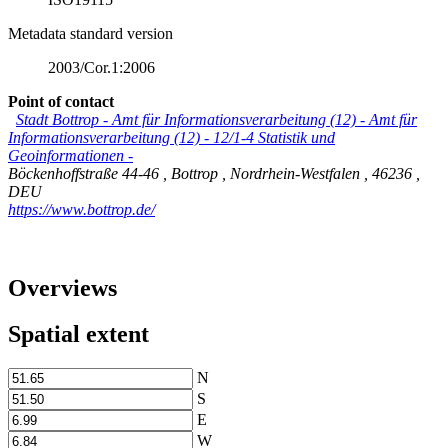
Metadata standard version
2003/Cor.1:2006
Point of contact
Stadt Bottrop - Amt für Informationsverarbeitung (12)
-
Amt für
Informationsverarbeitung (12) - 12/1-4 Statistik und
Geoinformationen -
Böckenhoffstraße 44-46
,
Bottrop
,
Nordrhein-Westfalen
,
46236
,
DEU
https://www.bottrop.de/
Overviews
Spatial extent
N
S
E
W