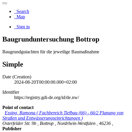
Search
Map
Sign in
Baugrunduntersuchung Bottrop
Baugrundgutachten für die jeweilige Baumaßnahme
Simple
Date (Creation)
2024-08-20T00:00:00.000+02:00
Identifier
https://registry.gdi-de.org/id/de.nw/
Point of contact
Essing, Ramona
(
Fachbereich Tiefbau (66) - 66/2 Planung von
Straßen und Entwässerungseinrichtungen
)
Osterfelder Str. 9b
,
Bottrop
,
Nordrhein-Westfalen
,
46236
,
Publisher