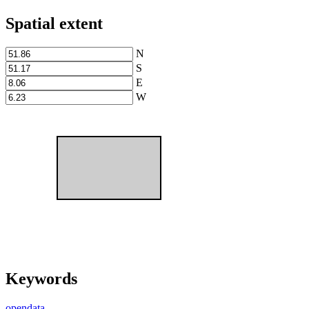
Spatial extent
N
S
E
W
Keywords
opendata