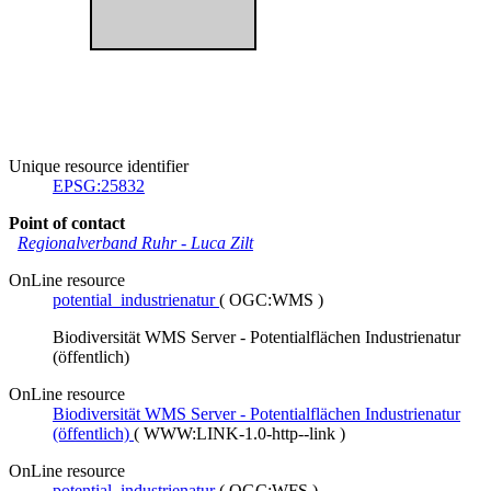
Unique resource identifier
EPSG:25832
Point of contact
Regionalverband Ruhr
-
Luca Zilt
OnLine resource
potential_industrienatur
(
OGC:WMS
)
Biodiversität WMS Server - Potentialflächen Industrienatur
(öffentlich)
OnLine resource
Biodiversität WMS Server - Potentialflächen Industrienatur
(öffentlich)
(
WWW:LINK-1.0-http--link
)
OnLine resource
potential_industrienatur
(
OGC:WFS
)