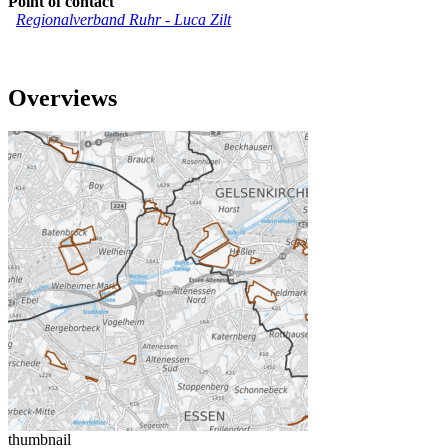
Point of contact
Regionalverband Ruhr
-
Luca Zilt
Overviews
thumbnail