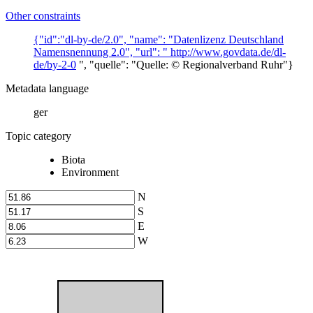
Other constraints
{"id":"dl-by-de/2.0", "name": "Datenlizenz Deutschland
Namensnennung 2.0", "url": "
http://www.govdata.de/dl-
de/by-2-0
", "quelle": "Quelle: © Regionalverband Ruhr"}
Metadata language
ger
Topic category
Biota
Environment
N
S
E
W