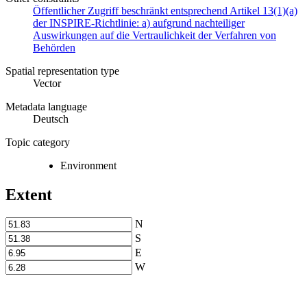
Öffentlicher Zugriff beschränkt entsprechend Artikel 13(1)(a)
der INSPIRE-Richtlinie: a) aufgrund nachteiliger
Auswirkungen auf die Vertraulichkeit der Verfahren von
Behörden
Spatial representation type
Vector
Metadata language
Deutsch
Topic category
Environment
Extent
N
S
E
W