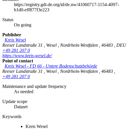
https://registry.gdi-de.org/id/de.nw/41060717-1154-4097-
b1d0-eff877f3e223
Status
On going
Publisher
Kreis Wesel
Reeser Landstraße 31
,
Wesel
,
Nordrhein-Westfalen
,
46483
,
DEU
+49 281 207 0
https://www.kreis-wesel.de/
Point of contact
Kreis Wesel - FD 66 - Untere Bodenschutzbehörde
Reeser Landstraße 31
,
Wesel
,
Nordrhein-Westfalen
,
46483
,
+49 281 207 0
Maintenance and update frequency
As needed
Update scope
Dataset
Keywords
Kreis Wesel