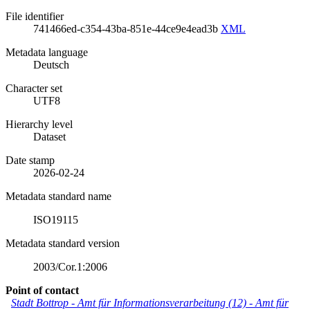
File identifier
741466ed-c354-43ba-851e-44ce9e4ead3b
XML
Metadata language
Deutsch
Character set
UTF8
Hierarchy level
Dataset
Date stamp
2026-02-24
Metadata standard name
ISO19115
Metadata standard version
2003/Cor.1:2006
Point of contact
Stadt Bottrop - Amt für Informationsverarbeitung (12)
-
Amt für