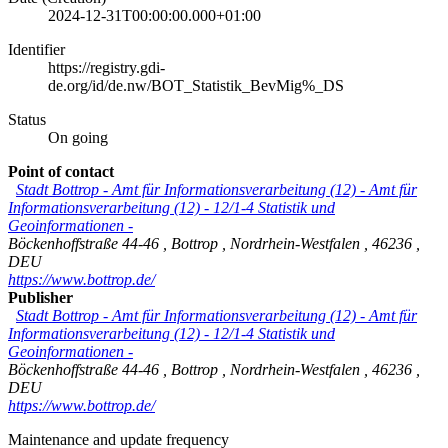
2024-12-31T00:00:00.000+01:00
Identifier
https://registry.gdi-
de.org/id/de.nw/BOT_Statistik_BevMig%_DS
Status
On going
Point of contact
Stadt Bottrop - Amt für Informationsverarbeitung (12)
-
Amt für
Informationsverarbeitung (12) - 12/1-4 Statistik und
Geoinformationen -
Böckenhoffstraße 44-46
,
Bottrop
,
Nordrhein-Westfalen
,
46236
,
DEU
https://www.bottrop.de/
Publisher
Stadt Bottrop - Amt für Informationsverarbeitung (12)
-
Amt für
Informationsverarbeitung (12) - 12/1-4 Statistik und
Geoinformationen -
Böckenhoffstraße 44-46
,
Bottrop
,
Nordrhein-Westfalen
,
46236
,
DEU
https://www.bottrop.de/
Maintenance and update frequency