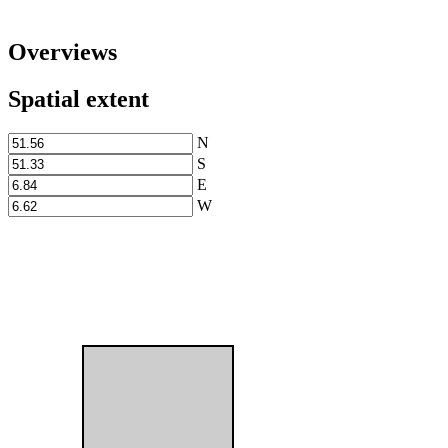
Overviews
Spatial extent
N
S
E
W