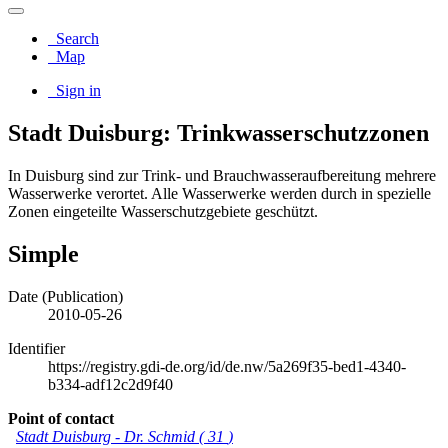
Search
Map
Sign in
Stadt Duisburg: Trinkwasserschutzzonen
In Duisburg sind zur Trink- und Brauchwasseraufbereitung mehrere
Wasserwerke verortet. Alle Wasserwerke werden durch in spezielle
Zonen eingeteilte Wasserschutzgebiete geschützt.
Simple
Date (Publication)
2010-05-26
Identifier
https://registry.gdi-de.org/id/de.nw/5a269f35-bed1-4340-
b334-adf12c2d9f40
Point of contact
Stadt Duisburg
-
Dr. Schmid
(
31
)