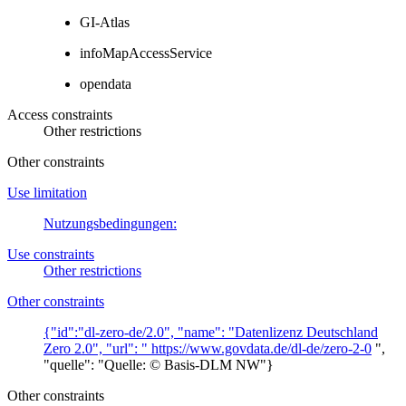
GI-Atlas
infoMapAccessService
opendata
Access constraints
Other restrictions
Other constraints
Use limitation
Nutzungsbedingungen:
Use constraints
Other restrictions
Other constraints
{"id":"dl-zero-de/2.0", "name": "Datenlizenz Deutschland
Zero 2.0", "url": "
https://www.govdata.de/dl-de/zero-2-0
",
"quelle": "Quelle: © Basis-DLM NW"}
Other constraints