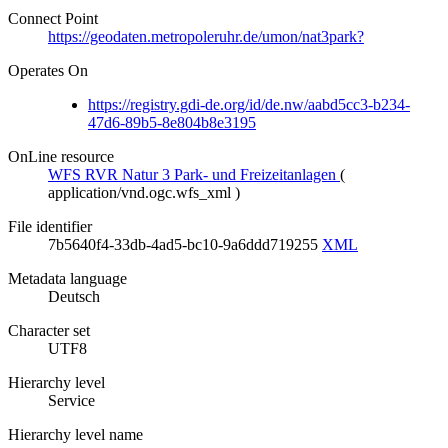
Connect Point
https://geodaten.metropoleruhr.de/umon/nat3park?
Operates On
https://registry.gdi-de.org/id/de.nw/aabd5cc3-b234-
47d6-89b5-8e804b8e3195
OnLine resource
WFS RVR Natur 3 Park- und Freizeitanlagen
(
application/vnd.ogc.wfs_xml
)
File identifier
7b5640f4-33db-4ad5-bc10-9a6ddd719255
XML
Metadata language
Deutsch
Character set
UTF8
Hierarchy level
Service
Hierarchy level name