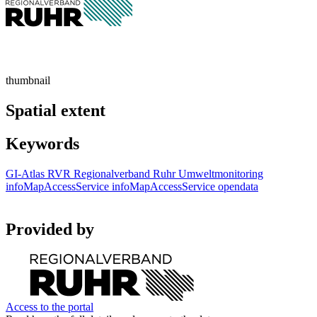
thumbnail
Spatial extent
Keywords
GI-Atlas
RVR
Regionalverband Ruhr
Umweltmonitoring
infoMapAccessService
infoMapAccessService
opendata
Provided by
Access to the portal