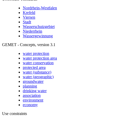
Nordrhein-Westfalen
Krefeld
Viersen
Stadt
Wasserschutzgebiet
Niederrhein
Wassergewinnung
GEMET - Concepts, version 3.1
water protection
water protection area
water conservation
protected area
water (substance)
water (geographic)
groundwater
planning
drinking water
association
environment
economy
Use constraints