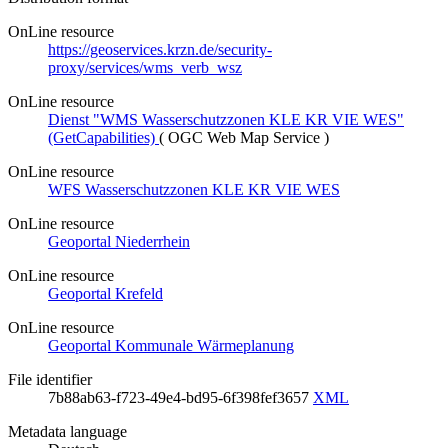
OnLine resource
https://geoservices.krzn.de/security-
proxy/services/wms_verb_wsz
OnLine resource
Dienst "WMS Wasserschutzzonen KLE KR VIE WES"
(GetCapabilities)
(
OGC Web Map Service
)
OnLine resource
WFS Wasserschutzzonen KLE KR VIE WES
OnLine resource
Geoportal Niederrhein
OnLine resource
Geoportal Krefeld
OnLine resource
Geoportal Kommunale Wärmeplanung
File identifier
7b88ab63-f723-49e4-bd95-6f398fef3657
XML
Metadata language