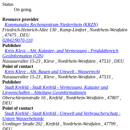
Status
On going
Resource provider
Kommunales Rechenzentrum Niederrhein (KRZN)
Friedrich-Heinrich-Allee 130
,
Kamp-Lintfort
,
Nordrhein-Westfalen
,
47475
,
DEU
02842/9070-110
Publisher
Kreis Kleve - Abt. Kataster- und Vermessung - Produktbereich
GeoInformation (GIS)
Nassauerallee 15-23
,
Kleve
,
Nordrhein-Westfalen
,
47533
,
DEU
Point of contact
Kreis Kleve - Abt. Bauen und Umwelt - Wasserrecht
Nassauerallee 15-23
,
Kleve
,
Nordrhein-Westfalen
,
47533
,
Publisher
Stadt Krefeld
-
Stadt Krefeld - Vermessung, Kataster und
Liegenschaften - Abteilung Geoinformationen
Oberschlesienstraße 16
,
Krefeld
,
Nordrhein-Westfalen
,
47807
,
DEU
Point of contact
Stadt Krefeld
-
Stadt Krefeld - Umwelt und Verbraucherschutz -
Untere Wasserbehörde
Uerdinger Straße 202
,
Krefeld
,
Nordrhein-Westfalen
,
47799
,
DEU