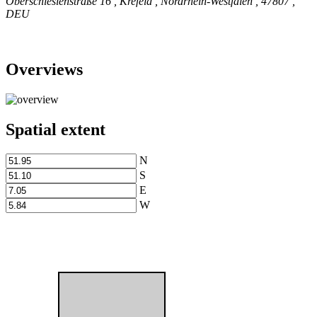
Oberschlesienstraße 16
,
Krefeld
,
Nordrhein-Westfalen
,
47807
,
DEU
Overviews
Spatial extent
N
S
E
W