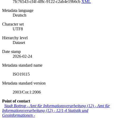
7fc76543-cf4f-4f8c-9122-c2ab4e19b6cb
XML
Metadata language
Deutsch
Character set
UTF8
Hierarchy level
Dataset
Date stamp
2026-02-24
Metadata standard name
ISO19115
Metadata standard version
2003/Cor.1:2006
Point of contact
Stadt Bottrop - Amt für Informationsverarbeitung (12)
-
Amt für
Informationsverarbeitung (12) - 12/1-4 Statistik und
Geoinformationen -