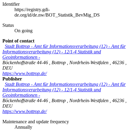
Identifier
https://registry.gdi-
de.org/id/de.nw/BOT_Statistik_BevMig_DS
Status
On going
Point of contact
Stadt Bottrop - Amt für Informationsverarbeitung (12)
-
Amt für
Informationsverarbeitung (12) - 12/1-4 Statistik und
Geoinformationen -
Böckenhoffstraße 44-46
,
Bottrop
,
Nordrhein-Westfalen
,
46236
,
DEU
https://www.bottrop.de/
Publisher
Stadt Bottrop - Amt für Informationsverarbeitung (12)
-
Amt für
Informationsverarbeitung (12) - 12/1-4 Statistik und
Geoinformationen -
Böckenhoffstraße 44-46
,
Bottrop
,
Nordrhein-Westfalen
,
46236
,
DEU
https://www.bottrop.de/
Maintenance and update frequency
Annually