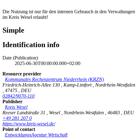
Die Nutzung ist nur für den internen Gebrauch in den Verwaltungen
im Kreis Wesel erlaubt!
Simple
Identification info
Date (Publication)
2025-06-30T00:00:00.000+02:00
Resource provider
Kommunales Rechenzentrum Niederrhein (KRZN)
Friedrich-Heinrich-Allee 130
,
Kamp-Lintfort
,
Nordrhein-Westfalen
,
47475
,
DEU
02842/9070-110
Publisher
Kreis Wesel
Reeser Landstraße 31
,
Wesel
,
Nordrhein-Westfalen
,
46483
,
DEU
+49 281 207 0
https://www.kreis-wesel.de/
Point of contact
EntwicklungsAgentur Wirtschaft