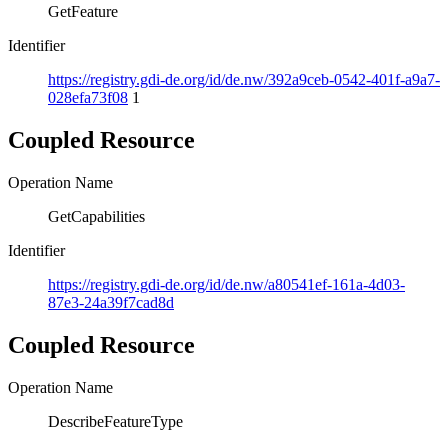
GetFeature
Identifier
https://registry.gdi-de.org/id/de.nw/392a9ceb-0542-401f-a9a7-
028efa73f08
1
Coupled Resource
Operation Name
GetCapabilities
Identifier
https://registry.gdi-de.org/id/de.nw/a80541ef-161a-4d03-
87e3-24a39f7cad8d
Coupled Resource
Operation Name
DescribeFeatureType