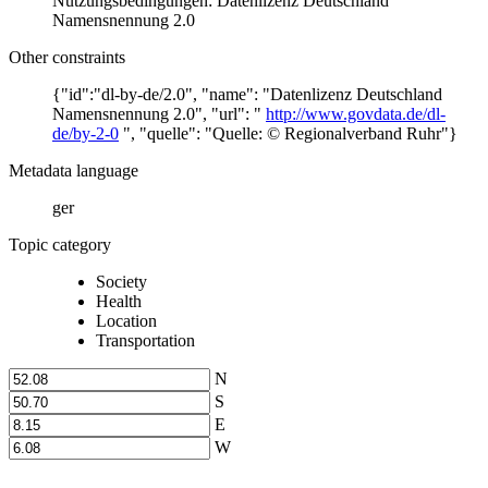
Nutzungsbedingungen: Datenlizenz Deutschland
Namensnennung 2.0
Other constraints
{"id":"dl-by-de/2.0", "name": "Datenlizenz Deutschland
Namensnennung 2.0", "url": "
http://www.govdata.de/dl-
de/by-2-0
", "quelle": "Quelle: © Regionalverband Ruhr"}
Metadata language
ger
Topic category
Society
Health
Location
Transportation
N
S
E
W