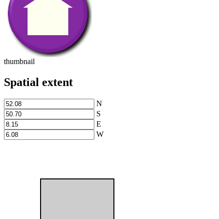
thumbnail
Spatial extent
N
S
E
W