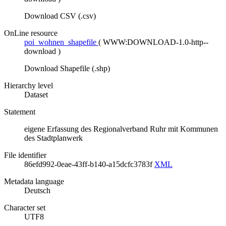
Download CSV (.csv)
OnLine resource
poi_wohnen_shapefile
(
WWW:DOWNLOAD-1.0-http--
download
)
Download Shapefile (.shp)
Hierarchy level
Dataset
Statement
eigene Erfassung des Regionalverband Ruhr mit Kommunen
des Stadtplanwerk
File identifier
86efd992-0eae-43ff-b140-a15dcfc3783f
XML
Metadata language
Deutsch
Character set
UTF8