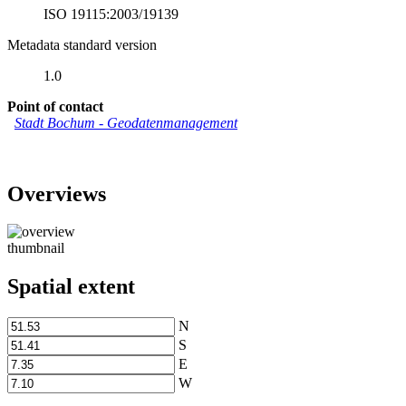
ISO 19115:2003/19139
Metadata standard version
1.0
Point of contact
Stadt Bochum
-
Geodatenmanagement
Overviews
thumbnail
Spatial extent
N
S
E
W