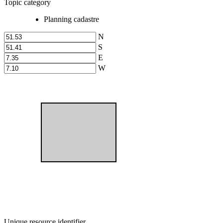
Topic category
Planning cadastre
N
S
E
W
Unique resource identifier