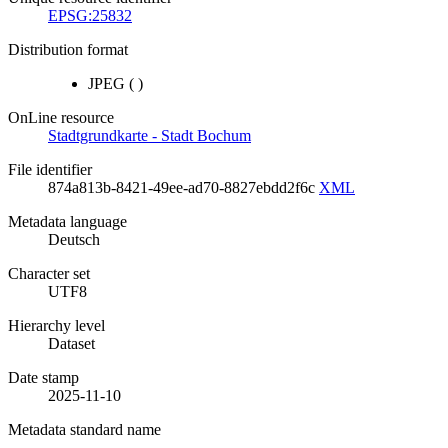
EPSG:25832
Distribution format
JPEG
(
)
OnLine resource
Stadtgrundkarte - Stadt Bochum
File identifier
874a813b-8421-49ee-ad70-8827ebdd2f6c
XML
Metadata language
Deutsch
Character set
UTF8
Hierarchy level
Dataset
Date stamp
2025-11-10
Metadata standard name