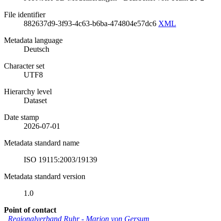
File identifier
882637d9-3f93-4c63-b6ba-474804e57dc6
XML
Metadata language
Deutsch
Character set
UTF8
Hierarchy level
Dataset
Date stamp
2026-07-01
Metadata standard name
ISO 19115:2003/19139
Metadata standard version
1.0
Point of contact
Regionalverband Ruhr
-
Marion von Gersum