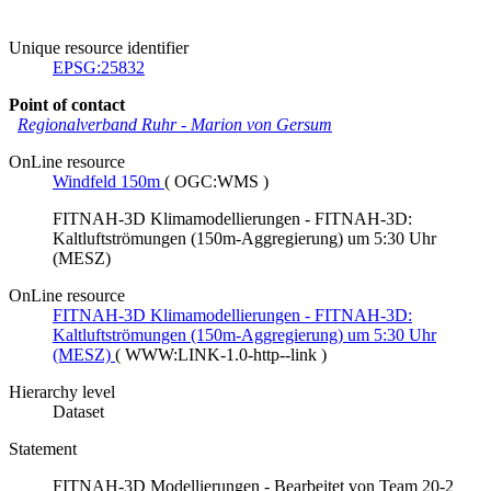
Unique resource identifier
EPSG:25832
Point of contact
Regionalverband Ruhr
-
Marion von Gersum
OnLine resource
Windfeld 150m
(
OGC:WMS
)
FITNAH-3D Klimamodellierungen - FITNAH-3D:
Kaltluftströmungen (150m-Aggregierung) um 5:30 Uhr
(MESZ)
OnLine resource
FITNAH-3D Klimamodellierungen - FITNAH-3D:
Kaltluftströmungen (150m-Aggregierung) um 5:30 Uhr
(MESZ)
(
WWW:LINK-1.0-http--link
)
Hierarchy level
Dataset
Statement
FITNAH-3D Modellierungen - Bearbeitet von Team 20-2