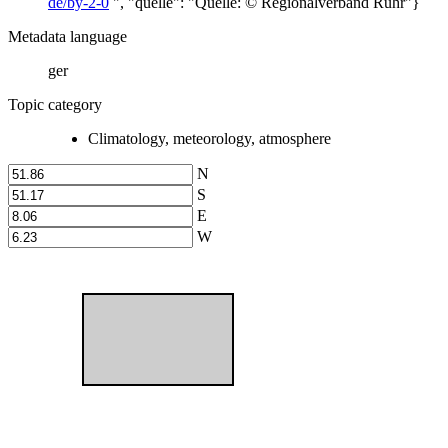
de/by-2-0
", "quelle": "Quelle: © Regionalverband Ruhr"}
Metadata language
ger
Topic category
Climatology, meteorology, atmosphere
N
S
E
W