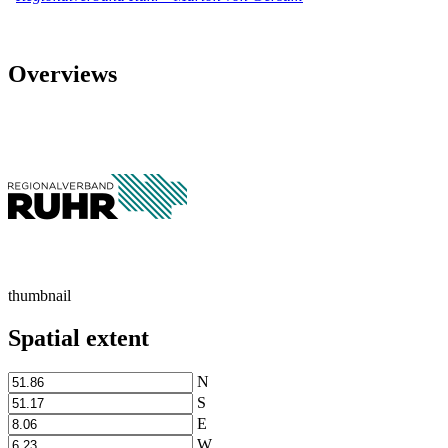
Overviews
thumbnail
Spatial extent
N
S
E
W