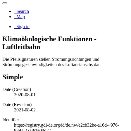
Search
Map
Sign in
Klimaökologische Funktionen -
Luftleitbahn
Die Pfeilsignaturen stellen Strömungsrichtungen und
Strömungsgeschwindigkeiten des Luftaustauschs dar.
Simple
Date (Creation)
2020-08-01
Date (Revision)
2021-08-02
Identifier
https://registry.gdi-de.org/id/de.nw/e2cb32be-a16d-4976-
8893-27a8cfe0dd77