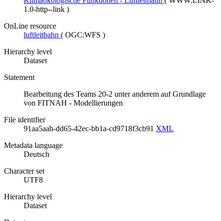
Klimaökologische Funktionen - Luftleitbahn
(
WWW:LINK-
1.0-http--link
)
OnLine resource
luftleitbahn
(
OGC:WFS
)
Hierarchy level
Dataset
Statement
Bearbeitung des Teams 20-2 unter anderem auf Grundlage
von FITNAH - Modellierungen
File identifier
91aa5aab-dd65-42ec-bb1a-cd9718f3cb91
XML
Metadata language
Deutsch
Character set
UTF8
Hierarchy level
Dataset