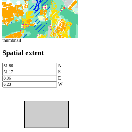
thumbnail
Spatial extent
N
S
E
W