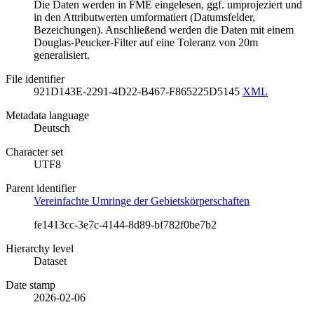
Die Daten werden in FME eingelesen, ggf. umprojeziert und
in den Attributwerten umformatiert (Datumsfelder,
Bezeichungen). Anschließend werden die Daten mit einem
Douglas-Peucker-Filter auf eine Toleranz von 20m
generalisiert.
File identifier
921D143E-2291-4D22-B467-F865225D5145
XML
Metadata language
Deutsch
Character set
UTF8
Parent identifier
Vereinfachte Umringe der Gebietskörperschaften
fe1413cc-3e7c-4144-8d89-bf782f0be7b2
Hierarchy level
Dataset
Date stamp
2026-02-06