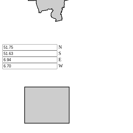
N
S
E
W