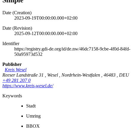
Date (Creation)
2023-09-19T00:00:00.000+02:00
Date (Revision)
2025-09-12T00:00:00.000+02:00
Identifier
https://registry.gdi-de.org/id/de.nw/46dc7158-9cbe-4f0d-84fd-
50a95973d532
Publisher
Kreis Wesel
Reeser Landstraße 31
,
Wesel
,
Nordrhein-Westfalen
,
46483
,
DEU
+49 281 207 0
https://www.kreis-wesel.de/
Keywords
Stadt
Umring
BBOX