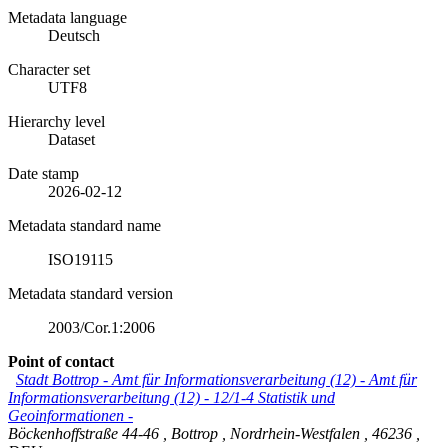
Metadata language
Deutsch
Character set
UTF8
Hierarchy level
Dataset
Date stamp
2026-02-12
Metadata standard name
ISO19115
Metadata standard version
2003/Cor.1:2006
Point of contact
Stadt Bottrop - Amt für Informationsverarbeitung (12)
-
Amt für
Informationsverarbeitung (12) - 12/1-4 Statistik und
Geoinformationen -
Böckenhoffstraße 44-46
,
Bottrop
,
Nordrhein-Westfalen
,
46236
,