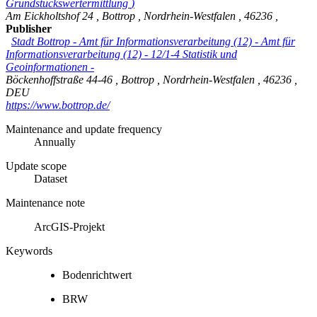
Grundstückswertermittlung
)
Am Eickholtshof 24
,
Bottrop
,
Nordrhein-Westfalen
,
46236
,
Publisher
Stadt Bottrop - Amt für Informationsverarbeitung (12)
-
Amt für
Informationsverarbeitung (12) - 12/1-4 Statistik und
Geoinformationen -
Böckenhoffstraße 44-46
,
Bottrop
,
Nordrhein-Westfalen
,
46236
,
DEU
https://www.bottrop.de/
Maintenance and update frequency
Annually
Update scope
Dataset
Maintenance note
ArcGIS-Projekt
Keywords
Bodenrichtwert
BRW