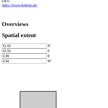
DEU
https://www.bottrop.de/
Overviews
Spatial extent
N
S
E
W