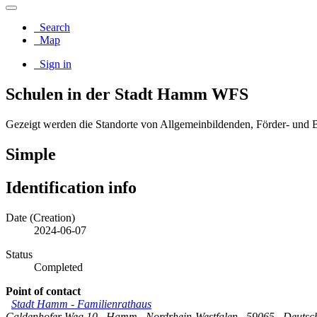
Search
Map
Sign in
Schulen in der Stadt Hamm WFS
Gezeigt werden die Standorte von Allgemeinbildenden, Förder- und 
Simple
Identification info
Date (Creation)
2024-06-07
Status
Completed
Point of contact
Stadt Hamm
-
Familienrathaus
Caldenhofer Weg 10
,
Hamm
,
Nordrhein-Westfalen
,
59065
,
Deutsc