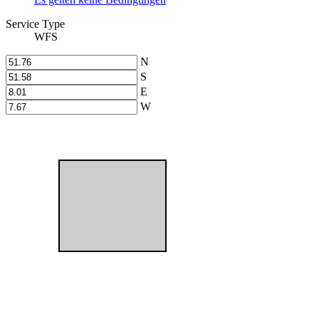
Service Type
WFS
N
S
E
W