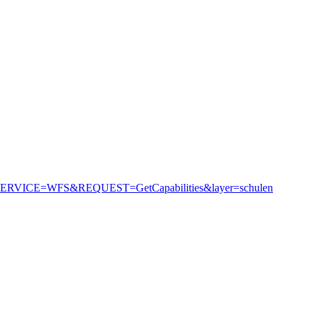
gs&SERVICE=WFS&REQUEST=GetCapabilities&layer=schulen