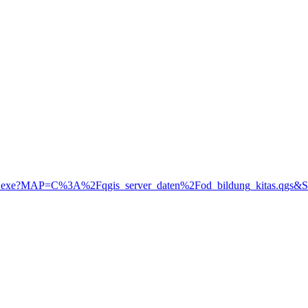
v.fcgi.exe?MAP=C%3A%2Fqgis_server_daten%2Fod_bildung_kitas.q