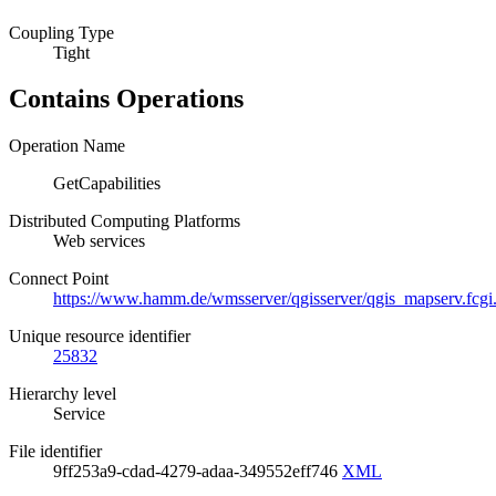
Coupling Type
Tight
Contains Operations
Operation Name
GetCapabilities
Distributed Computing Platforms
Web services
Connect Point
https://www.hamm.de/wmsserver/qgisserver/qgis_mapser
Unique resource identifier
25832
Hierarchy level
Service
File identifier
9ff253a9-cdad-4279-adaa-349552eff746
XML