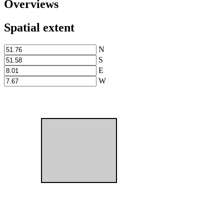
Overviews
Spatial extent
N
S
E
W