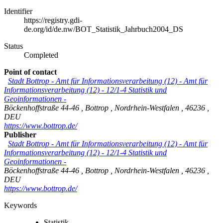
Identifier
https://registry.gdi-
de.org/id/de.nw/BOT_Statistik_Jahrbuch2004_DS
Status
Completed
Point of contact
Stadt Bottrop - Amt für Informationsverarbeitung (12)
-
Amt für
Informationsverarbeitung (12) - 12/1-4 Statistik und
Geoinformationen -
Böckenhoffstraße 44-46
,
Bottrop
,
Nordrhein-Westfalen
,
46236
,
DEU
https://www.bottrop.de/
Publisher
Stadt Bottrop - Amt für Informationsverarbeitung (12)
-
Amt für
Informationsverarbeitung (12) - 12/1-4 Statistik und
Geoinformationen -
Böckenhoffstraße 44-46
,
Bottrop
,
Nordrhein-Westfalen
,
46236
,
DEU
https://www.bottrop.de/
Keywords
Statistik