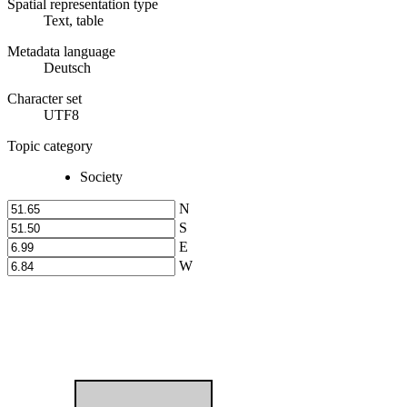
Spatial representation type
Text, table
Metadata language
Deutsch
Character set
UTF8
Topic category
Society
N
S
E
W