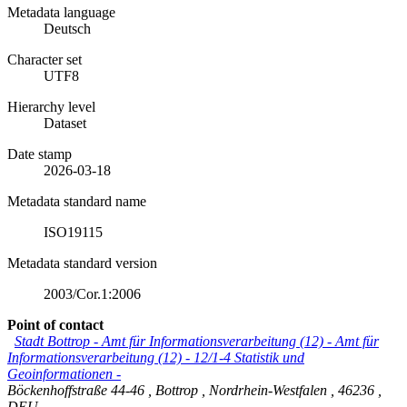
Metadata language
Deutsch
Character set
UTF8
Hierarchy level
Dataset
Date stamp
2026-03-18
Metadata standard name
ISO19115
Metadata standard version
2003/Cor.1:2006
Point of contact
Stadt Bottrop - Amt für Informationsverarbeitung (12)
-
Amt für
Informationsverarbeitung (12) - 12/1-4 Statistik und
Geoinformationen -
Böckenhoffstraße 44-46
,
Bottrop
,
Nordrhein-Westfalen
,
46236
,
DEU