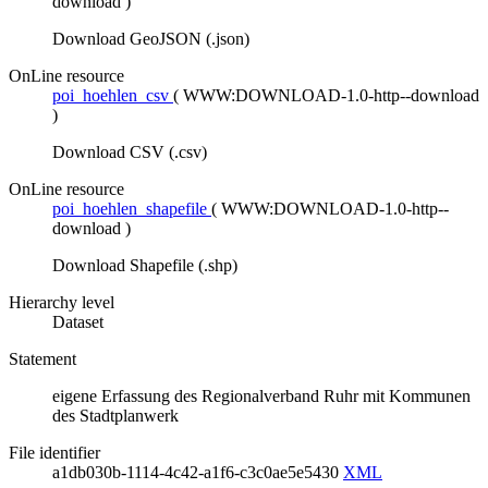
download
)
Download GeoJSON (.json)
OnLine resource
poi_hoehlen_csv
(
WWW:DOWNLOAD-1.0-http--download
)
Download CSV (.csv)
OnLine resource
poi_hoehlen_shapefile
(
WWW:DOWNLOAD-1.0-http--
download
)
Download Shapefile (.shp)
Hierarchy level
Dataset
Statement
eigene Erfassung des Regionalverband Ruhr mit Kommunen
des Stadtplanwerk
File identifier
a1db030b-1114-4c42-a1f6-c3c0ae5e5430
XML