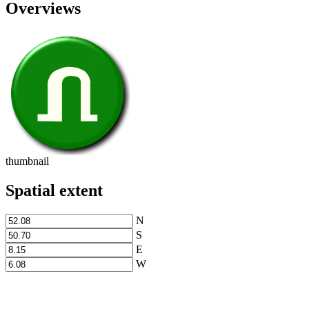
Overviews
thumbnail
Spatial extent
N
S
E
W