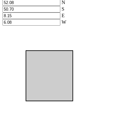
N
S
E
W