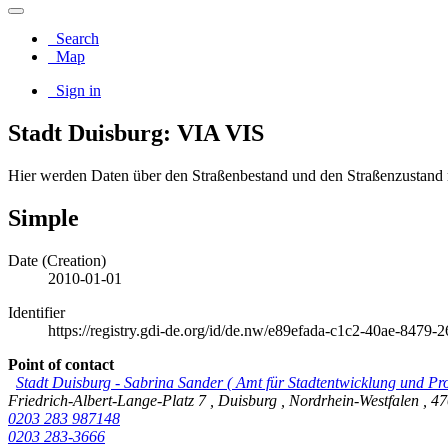
Search
Map
Sign in
Stadt Duisburg: VIA VIS
Hier werden Daten über den Straßenbestand und den Straßenzustand rä
Simple
Date (Creation)
2010-01-01
Identifier
https://registry.gdi-de.org/id/de.nw/e89efada-c1c2-40ae-8479
Point of contact
Stadt Duisburg
-
Sabrina Sander
(
Amt für Stadtentwicklung und P
Friedrich-Albert-Lange-Platz 7
,
Duisburg
,
Nordrhein-Westfalen
,
4
0203 283 987148
0203 283-3666