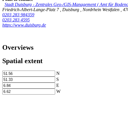
Stadt Duisburg
-
Zentrales Geo-/GIS-Management
(
Amt für Boden
Friedrich-Albert-Lange-Platz 7
,
Duisburg
,
Nordrhein Westfalen
,
47
0203 283 984359
0203 283 4595
https://www.duisburg.de
Overviews
Spatial extent
N
S
E
W