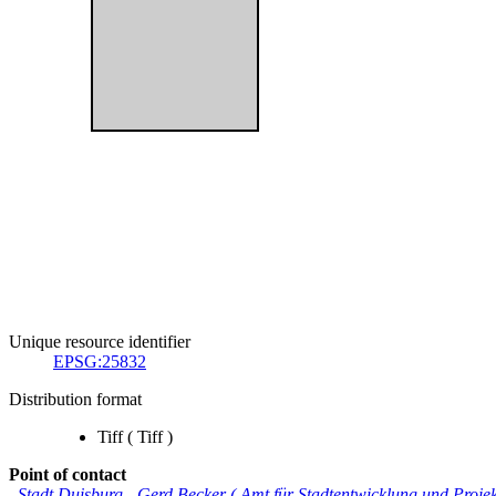
Unique resource identifier
EPSG:25832
Distribution format
Tiff
(
Tiff
)
Point of contact
Stadt Duisburg
-
Gerd Becker
(
Amt für Stadtentwicklung und Proj