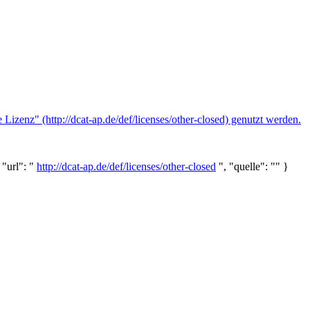
izenz" (http://dcat-ap.de/def/licenses/other-closed) genutzt werden.
 "url": "
http://dcat-ap.de/def/licenses/other-closed
", "quelle": "" }