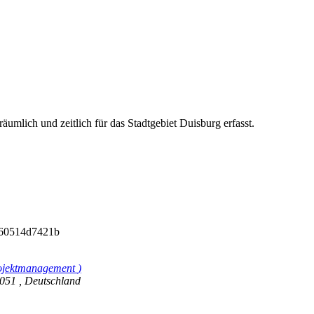
umlich und zeitlich für das Stadtgebiet Duisburg erfasst.
-260514d7421b
rojektmanagement
)
7051
,
Deutschland