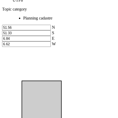
UTF8
Topic category
Planning cadastre
N
S
E
W