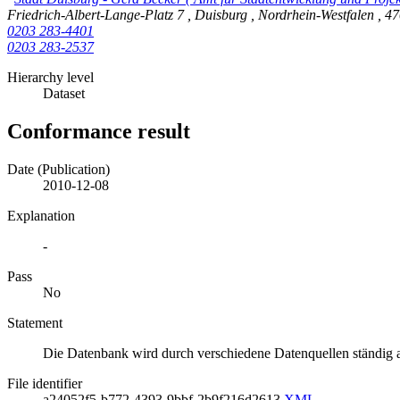
Friedrich-Albert-Lange-Platz 7
,
Duisburg
,
Nordrhein-Westfalen
,
4
0203 283-4401
0203 283-2537
Hierarchy level
Dataset
Conformance result
Date (Publication)
2010-12-08
Explanation
-
Pass
No
Statement
Die Datenbank wird durch verschiedene Datenquellen ständig ak
File identifier
a24052f5-b772-4393-9bbf-2b9f216d2613
XML