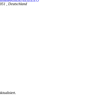
7051
,
Deutschland
tualisiert.