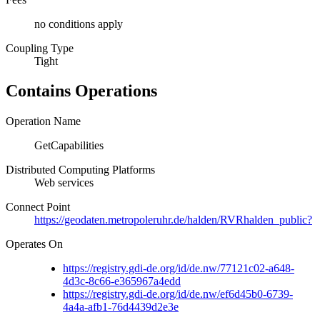
no conditions apply
Coupling Type
Tight
Contains Operations
Operation Name
GetCapabilities
Distributed Computing Platforms
Web services
Connect Point
https://geodaten.metropoleruhr.de/halden/RVRhalden_public?
Operates On
https://registry.gdi-de.org/id/de.nw/77121c02-a648-
4d3c-8c66-e365967a4edd
https://registry.gdi-de.org/id/de.nw/ef6d45b0-6739-
4a4a-afb1-76d4439d2e3e