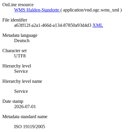
OnLine resource
WMS Halden-Standorte
(
application/vnd.ogc.wms_xml
)
File identifier
a63ff12f-a2a1-466d-a134-87850a93d4d3
XML
Metadata language
Deutsch
Character set
UTF8
Hierarchy level
Service
Hierarchy level name
Service
Date stamp
2026-07-01
Metadata standard name
ISO 19119/2005