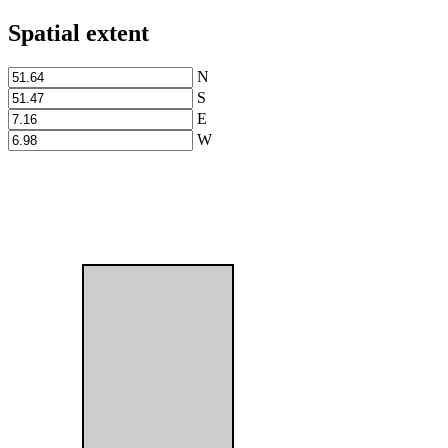
Spatial extent
N
S
E
W