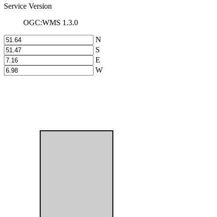
Service Version
OGC:WMS 1.3.0
N
S
E
W