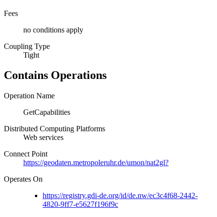
Fees
no conditions apply
Coupling Type
Tight
Contains Operations
Operation Name
GetCapabilities
Distributed Computing Platforms
Web services
Connect Point
https://geodaten.metropoleruhr.de/umon/nat2gl?
Operates On
https://registry.gdi-de.org/id/de.nw/ec3c4f68-2442-
4820-9ff7-e5627f196f9c