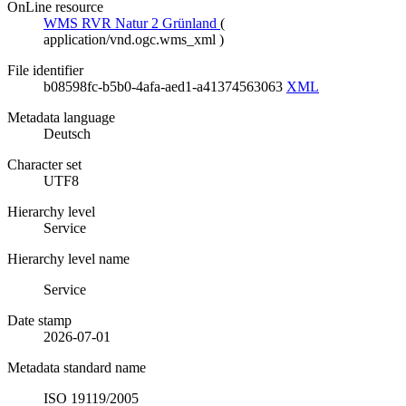
OnLine resource
WMS RVR Natur 2 Grünland
(
application/vnd.ogc.wms_xml
)
File identifier
b08598fc-b5b0-4afa-aed1-a41374563063
XML
Metadata language
Deutsch
Character set
UTF8
Hierarchy level
Service
Hierarchy level name
Service
Date stamp
2026-07-01
Metadata standard name
ISO 19119/2005