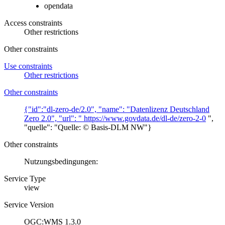
opendata
Access constraints
Other restrictions
Other constraints
Use constraints
Other restrictions
Other constraints
{"id":"dl-zero-de/2.0", "name": "Datenlizenz Deutschland
Zero 2.0", "url": "
https://www.govdata.de/dl-de/zero-2-0
",
"quelle": "Quelle: © Basis-DLM NW"}
Other constraints
Nutzungsbedingungen:
Service Type
view
Service Version
OGC:WMS 1.3.0