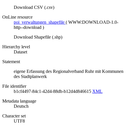
Download CSV (.csv)
OnLine resource
poi_verwaltungen_shapefile
(
WWW:DOWNLOAD-1.0-
http--download
)
Download Shapefile (.shp)
Hierarchy level
Dataset
Statement
eigene Erfassung des Regionalverband Ruhr mit Kommunen
des Stadtplanwerk
File identifier
b1cf4497-84c1-42d4-88db-b12d4d846615
XML
Metadata language
Deutsch
Character set
UTF8