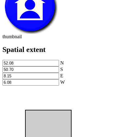
thumbnail
Spatial extent
N
S
E
W