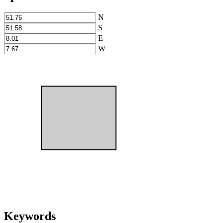
N
S
E
W
Keywords