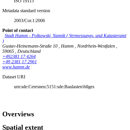
ISO 19115
Metadata standard version
2003/Cor.1:2006
Point of contact
Stadt Hamm
-
Polkowski, Yannik
(
Vermessungs- und Katasteramt
)
Gustav-Heinemann-Straße 10
,
Hamm
,
Nordrhein-Westfalen
,
59065
,
Deutschland
+492381 17 4264
+49 2381 17 2961
www.hamm.de
Dataset URI
urn:sde:Ceresneu:5151:sde:Baulasten\bllges
Overviews
Spatial extent