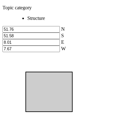
Topic category
Structure
N
S
E
W