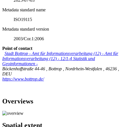
2025-07-03
Metadata standard name
ISO19115
Metadata standard version
2003/Cor.1:2006
Point of contact
Stadt Bottrop - Amt für Informationsverarbeitung (12)
-
Amt für
Informationsverarbeitung (12) - 12/1-4 Statistik und
Geoinformationen -
Böckenhoffstraße 44-46
,
Bottrop
,
Nordrhein-Westfalen
,
46236
,
DEU
https://www.bottrop.de/
Overviews
Spatial extent