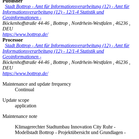
Publisher
Stadt Bottrop - Amt für Informationsverarbeitung (12)
-
Amt für
Informationsverarbeitung (12) - 12/1-4 Statistik und
Geoinformationen -
Böckenhoffstraße 44-46
,
Bottrop
,
Nordrhein-Westfalen
,
46236
,
DEU
https://www.bottrop.de/
Processor
Stadt Bottrop - Amt für Informationsverarbeitung (12)
-
Amt für
Informationsverarbeitung (12) - 12/1-4 Statistik und
Geoinformationen -
Böckenhoffstraße 44-46
,
Bottrop
,
Nordrhein-Westfalen
,
46236
,
DEU
https://www.bottrop.de/
Maintenance and update frequency
Continual
Update scope
application
Maintenance note
Klimagerechter Stadtumbau Innovation City Ruhr -
Modellstadt Bottrop - Projektübersicht und Grundlagen -