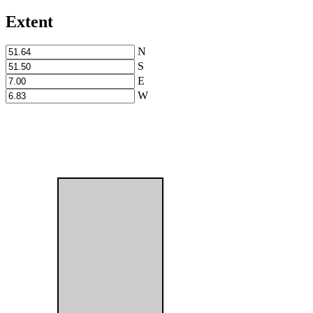
Extent
N
S
E
W