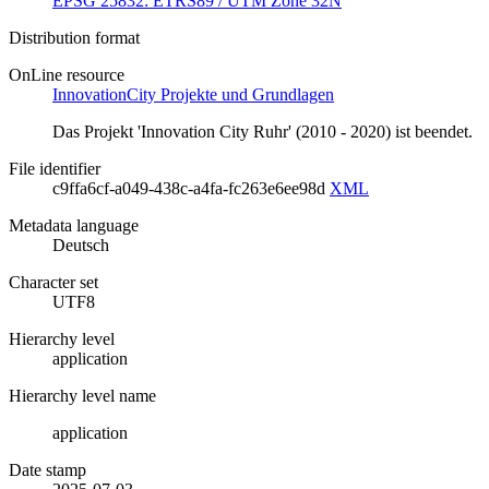
EPSG 25832: ETRS89 / UTM Zone 32N
Distribution format
OnLine resource
InnovationCity Projekte und Grundlagen
Das Projekt 'Innovation City Ruhr' (2010 - 2020) ist beendet.
File identifier
c9ffa6cf-a049-438c-a4fa-fc263e6ee98d
XML
Metadata language
Deutsch
Character set
UTF8
Hierarchy level
application
Hierarchy level name
application
Date stamp