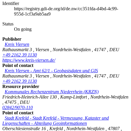
Identifier
https://registry.gdi-de.org/id/de.nw/cc351fda-d4bd-4c99-
955d-1cf3a9ab5aa9
Status
On going
Publisher
Kreis Viersen
Rathausmarkt 3
,
Viersen
,
Nordrhein-Westfalen
,
41747
,
DEU
+49 2162 39 1130
https://www.kreis-viersen.de/
Point of contact
Kreis Viersen - Amt 62/1 - Geobasisdaten und GIS
Rathausmarkt 3
,
Viersen
,
Nordrhein-Westfalen
,
41747
,
DEU
+49 2162 39 1130
Resource provider
Kommunales Rechenzentrum Niederrhein (KRZN)
Friedrich-Heinrich-Allee 130
,
Kamp-Lintfort
,
Nordrhein-Westfalen
,
47475
,
DEU
02842/9070-110
Point of contact
Stadt Krefeld
-
Stadt Krefeld - Vermessung, Kataster und
Liegenschaften - Abteilung Geoinformationen
Oberschlesienstraße 16
,
Krefeld
,
Nordrhein-Westfalen
,
47807
,