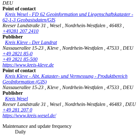
DEU
Point of contact
Kreis Wesel - FD 62 Geoinformation und Liegenschaftskataster -
62-1-3 Geobasisdaten/GIS
Reeser Landstraße 31
,
Wesel
,
Nordrhein-Westfalen
,
46483
,
+49281 207 2410
Publisher
Kreis Kleve - Der Landrat
Nassauerallee 15-23
,
Kleve
,
Nordrhein-Westfalen
,
47533
,
DEU
+49 2821 85-0
+49 2821 85-500
https://www.kreis-kleve.de
Point of contact
Kreis Kleve - Abt. Kataster- und Vermessung - Produktbereich
GeoInformation (GIS)
Nassauerallee 15-23
,
Kleve
,
Nordrhein-Westfalen
,
47533
,
DEU
Publisher
Kreis Wesel
Reeser Landstraße 31
,
Wesel
,
Nordrhein-Westfalen
,
46483
,
DEU
+49 281 207 0
https://www.kreis-wesel.de/
Maintenance and update frequency
Daily