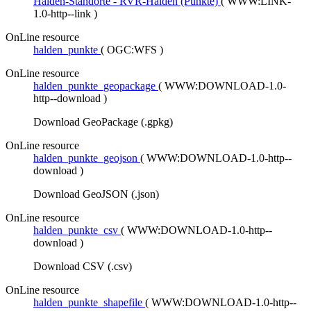
Halden-Standorte - RVR-Halden (Punkte)
(
WWW:LINK-
1.0-http--link
)
OnLine resource
halden_punkte
(
OGC:WFS
)
OnLine resource
halden_punkte_geopackage
(
WWW:DOWNLOAD-1.0-
http--download
)
Download GeoPackage (.gpkg)
OnLine resource
halden_punkte_geojson
(
WWW:DOWNLOAD-1.0-http--
download
)
Download GeoJSON (.json)
OnLine resource
halden_punkte_csv
(
WWW:DOWNLOAD-1.0-http--
download
)
Download CSV (.csv)
OnLine resource
halden_punkte_shapefile
(
WWW:DOWNLOAD-1.0-http--