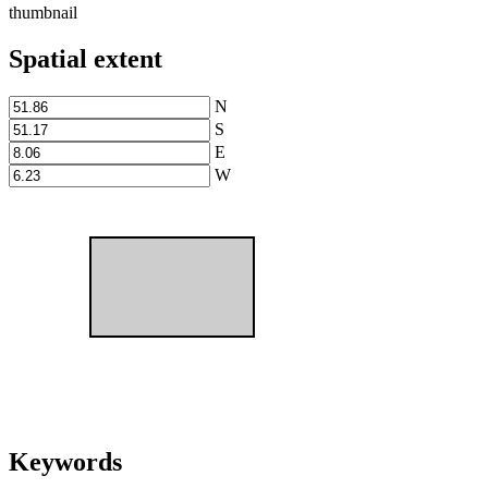
thumbnail
Spatial extent
N
S
E
W
Keywords