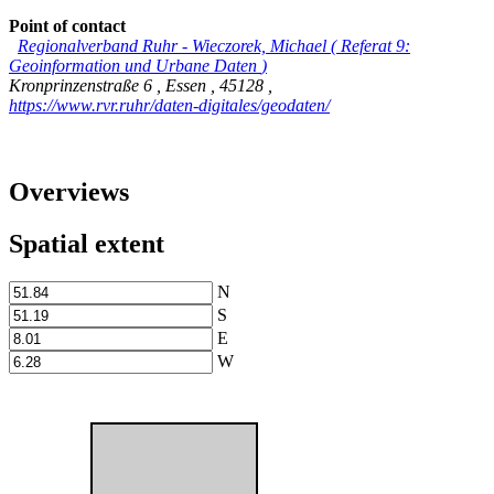
Point of contact
Regionalverband Ruhr
-
Wieczorek, Michael
(
Referat 9:
Geoinformation und Urbane Daten
)
Kronprinzenstraße 6
,
Essen
,
45128
,
https://www.rvr.ruhr/daten-digitales/geodaten/
Overviews
Spatial extent
N
S
E
W