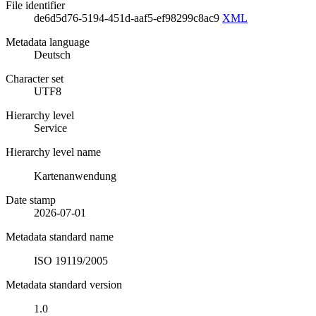
File identifier
de6d5d76-5194-451d-aaf5-ef98299c8ac9
XML
Metadata language
Deutsch
Character set
UTF8
Hierarchy level
Service
Hierarchy level name
Kartenanwendung
Date stamp
2026-07-01
Metadata standard name
ISO 19119/2005
Metadata standard version
1.0