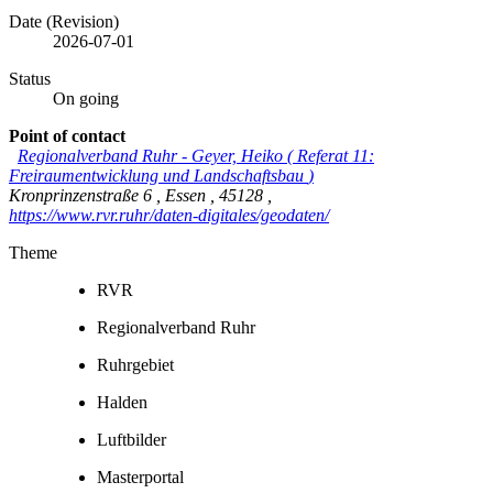
Date (Revision)
2026-07-01
Status
On going
Point of contact
Regionalverband Ruhr
-
Geyer, Heiko
(
Referat 11:
Freiraumentwicklung und Landschaftsbau
)
Kronprinzenstraße 6
,
Essen
,
45128
,
https://www.rvr.ruhr/daten-digitales/geodaten/
Theme
RVR
Regionalverband Ruhr
Ruhrgebiet
Halden
Luftbilder
Masterportal