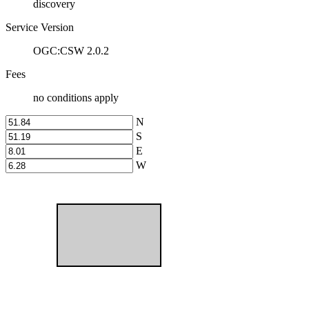
discovery
Service Version
OGC:CSW 2.0.2
Fees
no conditions apply
N
S
E
W