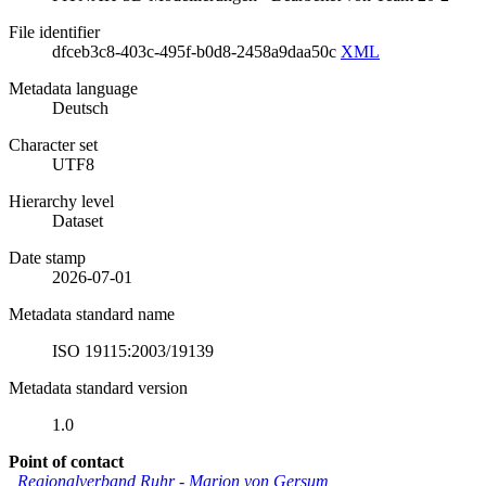
File identifier
dfceb3c8-403c-495f-b0d8-2458a9daa50c
XML
Metadata language
Deutsch
Character set
UTF8
Hierarchy level
Dataset
Date stamp
2026-07-01
Metadata standard name
ISO 19115:2003/19139
Metadata standard version
1.0
Point of contact
Regionalverband Ruhr
-
Marion von Gersum