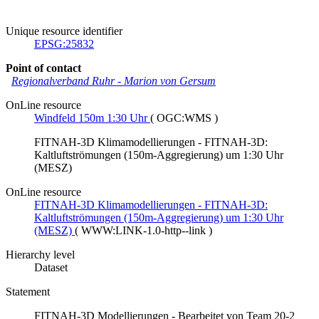
Unique resource identifier
EPSG:25832
Point of contact
Regionalverband Ruhr
-
Marion von Gersum
OnLine resource
Windfeld 150m 1:30 Uhr
(
OGC:WMS
)
FITNAH-3D Klimamodellierungen - FITNAH-3D:
Kaltluftströmungen (150m-Aggregierung) um 1:30 Uhr
(MESZ)
OnLine resource
FITNAH-3D Klimamodellierungen - FITNAH-3D:
Kaltluftströmungen (150m-Aggregierung) um 1:30 Uhr
(MESZ)
(
WWW:LINK-1.0-http--link
)
Hierarchy level
Dataset
Statement
FITNAH-3D Modellierungen - Bearbeitet von Team 20-2