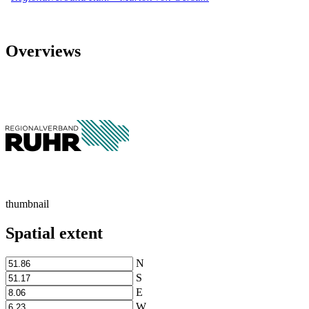
Overviews
thumbnail
Spatial extent
N
S
E
W