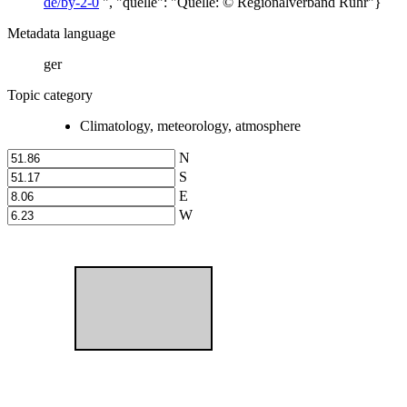
de/by-2-0
", "quelle": "Quelle: © Regionalverband Ruhr"}
Metadata language
ger
Topic category
Climatology, meteorology, atmosphere
N
S
E
W