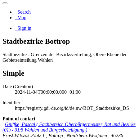
Search
Map
Sign in
Stadtbezirke Bottrop
Stadtbezirke - Grenzen der Bezirksvertretung, Obere Ebene der
Gebietseinteilung Wahlen
Simple
Date (Creation)
2024-11-04T00:00:00.000+01:00
Identifier
https://registry.gdi-de.org/id/de.nw/BOT_Stadtbezirke_DS
Point of contact
Gniffke, Pascal
(
Fachbereich Oberbürgermeister, Rat und Bezirke
(01) - 01/5 Wahlen und Bürgerbeteiligung
)
Ernst-Wilczok-Platz 1
,
Bottrop
,
Nordrhein-Westfalen
,
46236
,