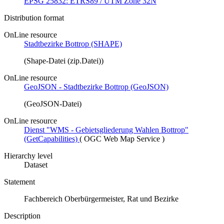
EPSG 25832: ETRS89 / UTM Zone 32N
Distribution format
OnLine resource
Stadtbezirke Bottrop (SHAPE)
(Shape-Datei (zip.Datei))
OnLine resource
GeoJSON - Stadtbezirke Bottrop (GeoJSON)
(GeoJSON-Datei)
OnLine resource
Dienst "WMS - Gebietsgliederung Wahlen Bottrop"
(GetCapabilities)
(
OGC Web Map Service
)
Hierarchy level
Dataset
Statement
Fachbereich Oberbürgermeister, Rat und Bezirke
Description