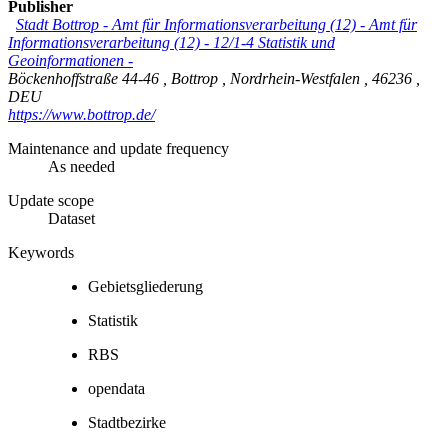
Publisher
Stadt Bottrop - Amt für Informationsverarbeitung (12)
-
Amt für
Informationsverarbeitung (12) - 12/1-4 Statistik und
Geoinformationen -
Böckenhoffstraße 44-46
,
Bottrop
,
Nordrhein-Westfalen
,
46236
,
DEU
https://www.bottrop.de/
Maintenance and update frequency
As needed
Update scope
Dataset
Keywords
Gebietsgliederung
Statistik
RBS
opendata
Stadtbezirke