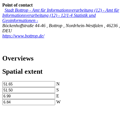
Point of contact
Stadt Bottrop - Amt für Informationsverarbeitung (12)
-
Amt für
Informationsverarbeitung (12) - 12/1-4 Statistik und
Geoinformationen -
Böckenhoffstraße 44-46
,
Bottrop
,
Nordrhein-Westfalen
,
46236
,
DEU
https://www.bottrop.de/
Overviews
Spatial extent
N
S
E
W