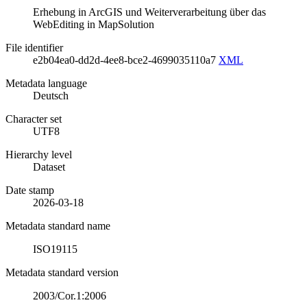
Erhebung in ArcGIS und Weiterverarbeitung über das
WebEditing in MapSolution
File identifier
e2b04ea0-dd2d-4ee8-bce2-4699035110a7
XML
Metadata language
Deutsch
Character set
UTF8
Hierarchy level
Dataset
Date stamp
2026-03-18
Metadata standard name
ISO19115
Metadata standard version
2003/Cor.1:2006